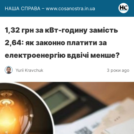
НАША СПРАВА – www.cosanostra.in.ua
1,32 грн за кВт-годину замість
2,64: як законно платити за
електроенергію вдвічі менше?
Yurii Kravchuk
3 роки ago