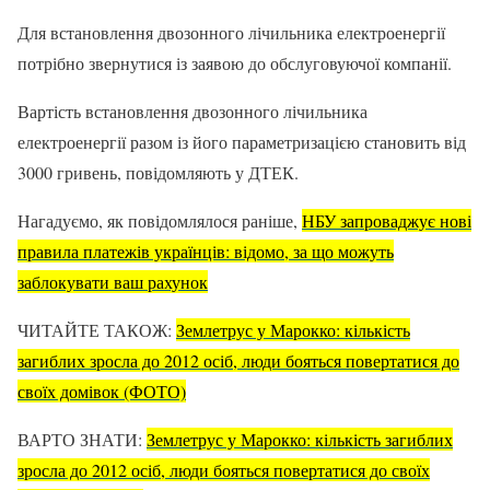
Для встановлення двозонного лічильника електроенергії
потрібно звернутися із заявою до обслуговуючої компанії.
Вартість встановлення двозонного лічильника
електроенергії разом із його параметризацією становить від
3000 гривень, повідомляють у ДТЕК.
Нагадуємо, як повідомлялося раніше,
НБУ запроваджує нові
правила платежів українців: відомо, за що можуть
заблокувати ваш рахунок
ЧИТАЙТЕ ТАКОЖ:
Землетрус у Марокко: кількість
загиблих зросла до 2012 осіб, люди бояться повертатися до
своїх домівок (ФОТО)
ВАРТО ЗНАТИ:
Землетрус у Марокко: кількість загиблих
зросла до 2012 осіб, люди бояться повертатися до своїх