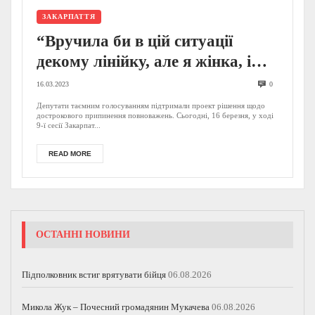
ЗАКАРПАТТЯ
“Вручила би в цій ситуації
декому лінійку, але я жінка, і
мені нема чим мірятися” – у
16.03.2023
0
Закарпатській облраді
Депутати таємним голосуванням підтримали проект рішення щодо
дострокового припинення повноважень. Сьогодні, 16 березня, у ході
позбулися заступниці голови
9-ї сесії Закарпат...
(ФОТО)
READ MORE
ОСТАННІ НОВИНИ
Підполковник встиг врятувати бійця
06.08.2026
Микола Жук – Почесний громадянин Мукачева
06.08.2026