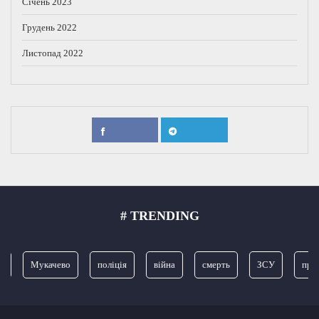
Січень 2023
Грудень 2022
Листопад 2022
# TRENDING
Мукачево
поліція
війна
смерть
ЗСУ
прок