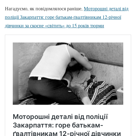
Нагадуємо, як повідомлялося раніше,
Моторошні деталі від
поліції Закарпаття: горе батькам-ґвалтівникам 12-річної
дівчинки за скоєне «світить» до 15 років тюрми