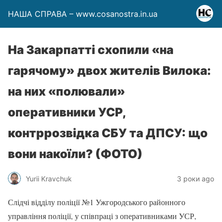
НАША СПРАВА – www.cosanostra.in.ua
На Закарпатті схопили «на
гарячому» двох жителів Вилока:
на них «полювали»
оперативники УСР,
контррозвідка СБУ та ДПСУ: що
вони накоїли? (ФОТО)
Yurii Kravchuk
3 роки ago
Слідчі відділу поліції №1 Ужгородського районного
управління поліції, у співпраці з оперативниками УСР,