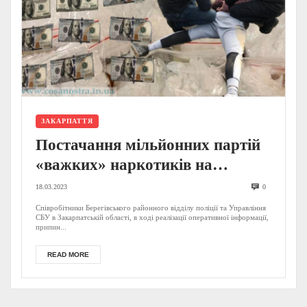
ЗАКАРПАТТЯ
Постачання мільйонних партій
«важких» наркотиків на
Закарпаття: в Ужгороді
18.03.2023
0
затримано наркодилера – деталі
Співробітники Берегівського районного відділу поліції та Управління
СБУ в Закарпатській області, в ході реалізації оперативної інформації,
від поліції (ФОТО)
припин...
READ MORE