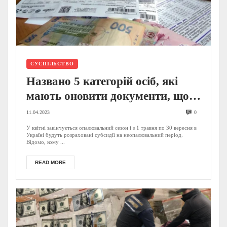
СУСПІЛЬСТВО
Названо 5 категорій осіб, які
мають оновити документи, щоб
надалі отримувати житлові
11.04.2023
0
субсидії
У квітні закінчується опалювальний сезон і з 1 травня по 30 вересня в
Україні будуть розраховані субсидії на неопалювальний період.
Відомо, кому ...
READ MORE