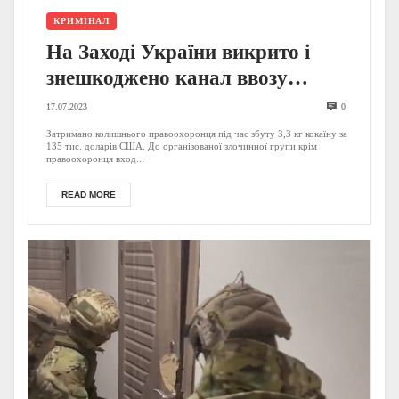
КРИМІНАЛ
На Заході України викрито і
знешкоджено канал ввозу
кокаїну з Еквадору: затримано
17.07.2023
0
експравоохоронця (ВІДЕО,
Затримано колишнього правоохоронця під час збуту 3,3 кг кокаїну за
135 тис. доларів США. До організованої злочинної групи крім
ФОТО)
правоохоронця вход...
READ MORE