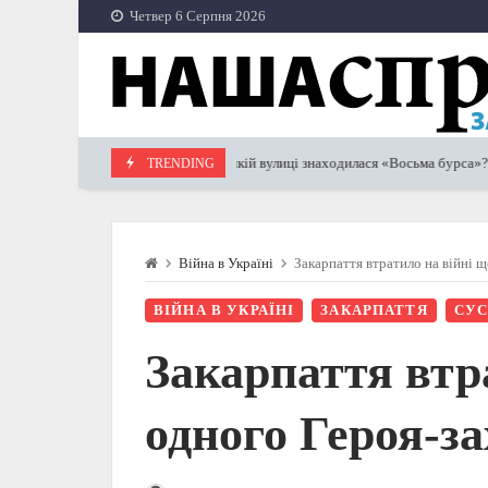
Skip
Четвер 6 Серпня 2026
to
content
На якій вулиці знаходилася «Восьма бурса»?
TRENDING
19.02.2026
27
Війна в Україні
Закарпаття втратило на війні 
ВІЙНА В УКРАЇНІ
ЗАКАРПАТТЯ
СУС
Закарпаття втр
одного Героя-