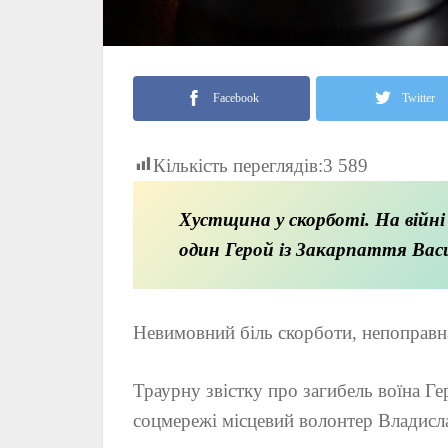
Facebook
Twitter
Кількість переглядів:
3 589
Хустщина у скорботі. На війні
один Герой із Закарпаття Вас
Невимовний біль скорботи, непоправна
Траурну звістку про загибель воїна Ге
соцмережі місцевий волонтер Владисл