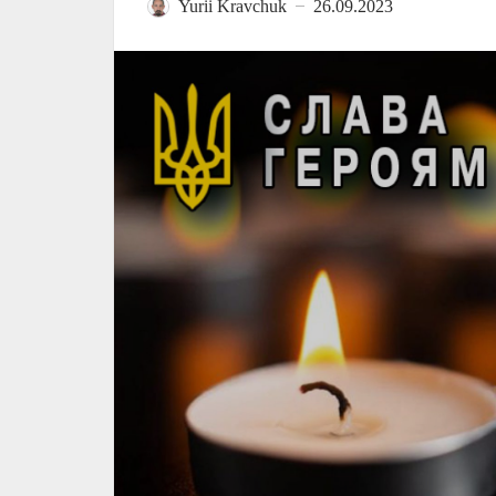
Yurii Kravchuk
26.09.2023
—