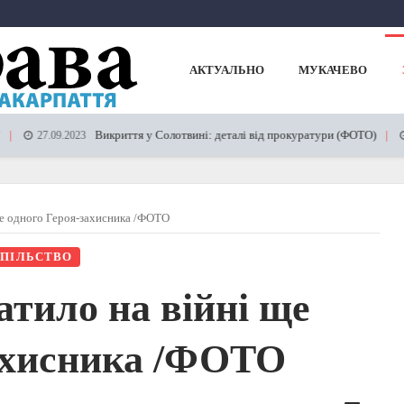
АКТУАЛЬНО
МУКАЧЕВО
Викриття у Солотвині: деталі від прокуратури (ФОТО)
.09.2023
03.08.2
ще одного Героя-захисника /ФОТО
ПІЛЬСТВО
атило на війні ще
захисника /ФОТО