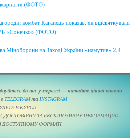
Закарпаття (ФОТО)
нагороди: комбат Каганець показав, як відсвяткували
 ДРБ «Сонечко» (ФОТО)
ва Міноборони на Заході України «намутив» 2,4
єднуйтесь до нас у мережі — читайте цікаві новини
, в
TELEGRAM
та
ІNSTAGRAM
УДЬТЕ В КУРСІ!
ВУ, ДОСТОВІРНУ ТА ЕКСКЛЮЗИВНУ ІНФОРМАЦІЮ
В ДОСТУПНОМУ ФОРМАТІ