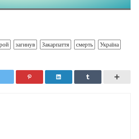
рой
загинув
Закарпаття
смерть
Україна