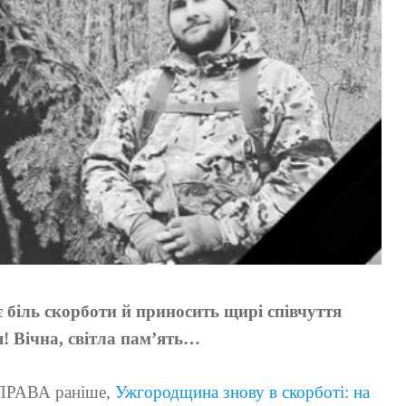
іль скорботи й приносить щирі співчуття
! Вічна, світла пам’ять…
ПРАВА раніше,
Ужгородщина знову в скорботі: на