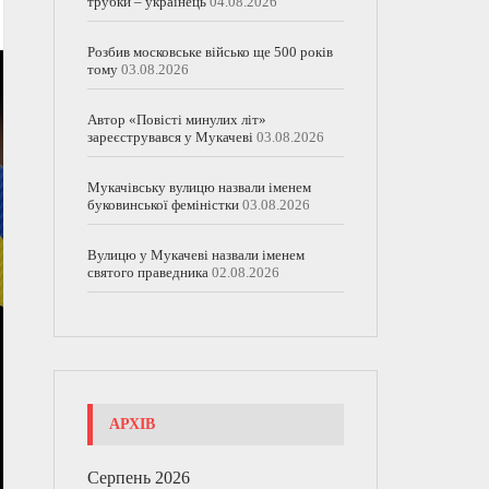
трубки – українець
04.08.2026
Розбив московське військо ще 500 років
тому
03.08.2026
Автор «Повісті минулих літ»
зареєструвався у Мукачеві
03.08.2026
Мукачівську вулицю назвали іменем
буковинської феміністки
03.08.2026
Вулицю у Мукачеві назвали іменем
святого праведника
02.08.2026
АРХІВ
Серпень 2026