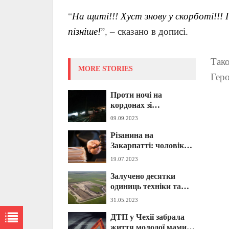
“
На щиті!!! Хуст знову у скорботі!!!
пізніше!
”, –
сказано в дописі.
Тако
MORE STORIES
Геро
Проти ночі на
кордонах зі
Словаччиною та
09.09.2023
Угорщиною на
Різанина на
Закарпатті фіксують
Закарпатті: чоловік
значні черги
напав з ножем на
19.07.2023
перехожого – суд виніс
Залучено десятки
вирок
одиниць техніки та
працівників: на
31.05.2023
Закарпатті стартувало
ДТП у Чехії забрала
масштабне
життя молодої мами з
будівництво (ВІДЕО)