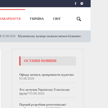
ЗАКАРПАТТЯ
УКРАЇНА
СВІТ
Мукачівську вулицю назвали іменем буковинської феміністки
026
12.05.2
ОСТАННІ НОВИНИ
Офіцер загинув, прикриваючи підлеглих
05.08.2026
Хто заснував Українську Гельсінську
групу?
05.08.2026
Перший розробник рентгенівської