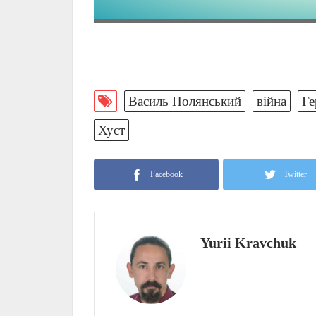
Василь Полянський
війна
Ге
Хуст
Facebook
Twitter
Yurii Kravchuk