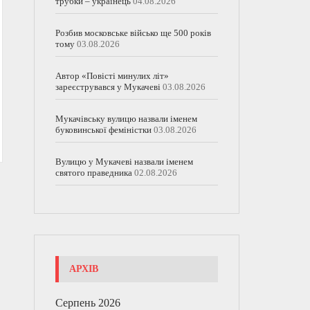
трубки – українець
04.08.2026
Розбив московське військо ще 500 років
тому
03.08.2026
Автор «Повісті минулих літ»
зареєструвався у Мукачеві
03.08.2026
Мукачівську вулицю назвали іменем
буковинської феміністки
03.08.2026
Вулицю у Мукачеві назвали іменем
святого праведника
02.08.2026
АРХІВ
Серпень 2026