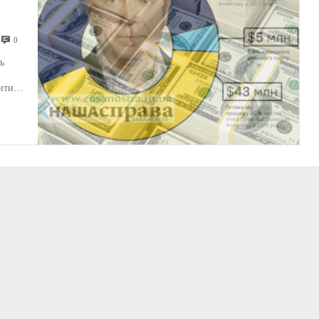
0
ь
ити