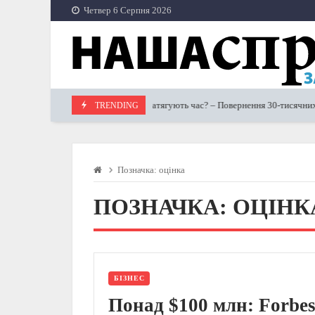
Skip
Четвер 6 Серпня 2026
to
content
Затягують час? – Повернення 30-тисячних д
TRENDING
12.04.2023
Позначка:
оцінка
ПОЗНАЧКА:
ОЦІНК
БІЗНЕС
Понад $100 млн: Forbe