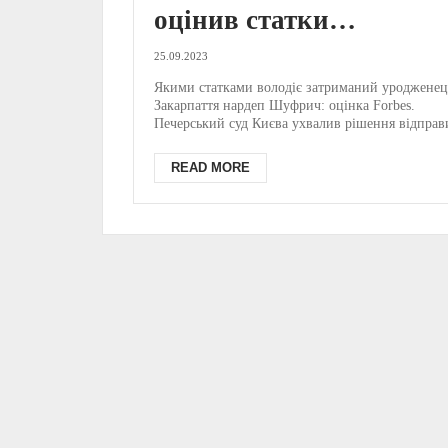
оцінив статки
звинуваченого у
25.09.2023
держзраді закарпатця
Якими статками володіє затриманий уродженец
Закарпаття нардеп Шуфрич: оцінка Forbes.
Шуфрича /
Печерський суд Києва ухвалив рішення відправ
нардепа від...
ІНФОГРАФІКА
READ MORE