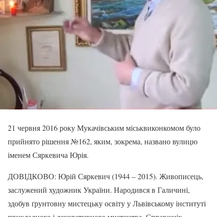
21 червня 2016 року Мукачівським міськвиконкомом було
прийнято рішення №162, яким, зокрема, названо вулицю
іменем Сяркевича Юрія.
ДОВІДКОВО: Юрій Сяркевич (1944 – 2015). Живописець,
заслужений художник України. Народився в Галичині,
здобув ґрунтовну мистецьку освіту у Львівському інституті
прикладного і декоративного мистецтва. Справжніх