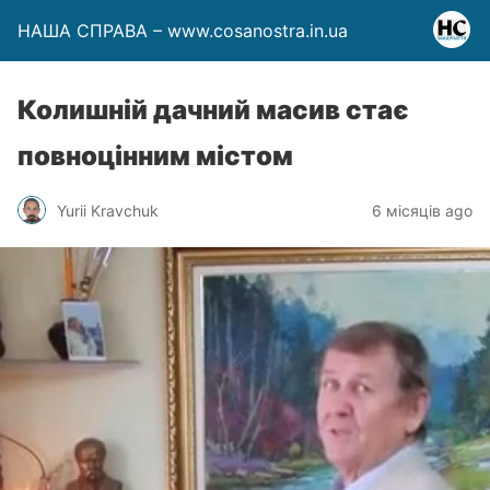
НАША СПРАВА – www.cosanostra.in.ua
Колишній дачний масив стає
повноцінним містом
Yurii Kravchuk
6 місяців ago