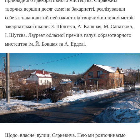
творчих вершин досяг саме на Закарпатті, реалізувавши
себе як талановитий пейзажист під творчим впливом метрів
закарпатської школи: З. Шолтеса, А. Кашшая, М. Сапатюка,
І. Шутєва. Лауреат обласної премії в галузі образотворчого
мистецтва ім. Й. Бокшая та А. Ерделі.
Щодо, власне, вулиці Сяркевича. Нею ми розпочинаємо