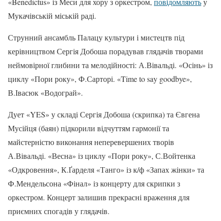
«Benedictus» із Меси для хору з оркестром,
повідомляють
у
Мукачівській міській раді.
Струнний ансамбль Палацу культури і мистецтв під
керівництвом Сергія Добоша порадував глядачів творами
неймовірної глибини та мелодійності: А.Вівальді. «Осінь» із
циклу «Пори року», Ф.Сарторі. «Time to say goodbye»,
В.Івасюк «Водограй».
Дует «YES» у складі Сергія Добоша (скрипка) та Євгена
Мусійця (баян) підкорили відчуттям гармонії та
майстерністю виконання неперевершених творів
А.Вівальді. «Весна» із циклу «Пори року», С.Войтенка
«Одкровення», К.Ґарделя «Танго» із к/ф «Запах жінки» та
Ф.Мендельсона «Фінал» із концерту для скрипки з
оркестром. Концерт залишив прекрасні враження для
приємних спогадів у глядачів.