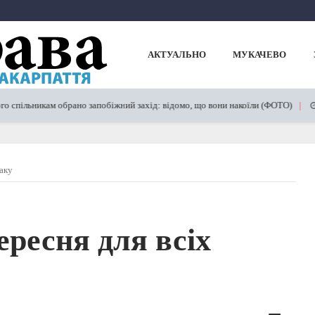
АКТУАЛЬНО
МУКАЧЕВО
икам обрано запобіжний захід: відомо, що вони накоїли (ФОТО)
21.11.2
іаку
ересня для всіх