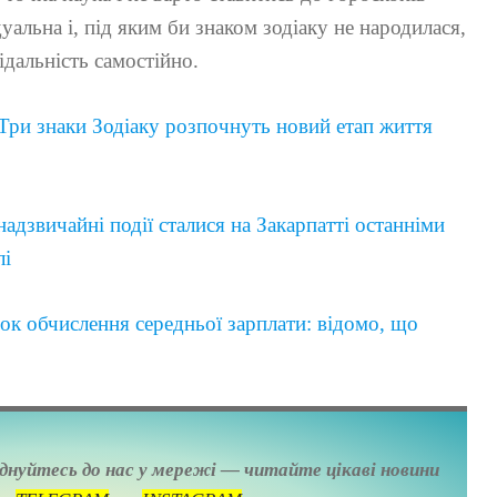
альна і, під яким би знаком зодіаку не народилася,
ідальність самостійно.
Три знаки Зодіаку розпочнуть новий етап життя
надзвичайні події сталися на Закарпатті останніми
лі
ок обчислення середньої зарплати: відомо, що
єднуйтесь до нас у мережі — читайте цікаві новини