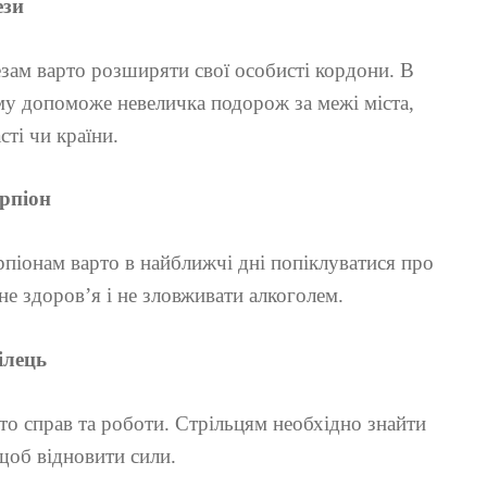
ези
зам варто розширяти свої особисті кордони. В
у допоможе невеличка подорож за межі міста,
сті чи країни.
рпіон
піонам варто в найближчі дні попіклуватися про
не здоров’я і не зловживати алкоголем.
ілець
то справ та роботи. Стрільцям необхідно знайти
 щоб відновити сили.