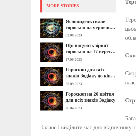
Тер
MORE STORIES
Тере
Ясновидець склав
гороскоп на червень
цьом
2023 року: дізнайтесь,
02.06.2023
обла
що пророчать вам
Що віщують зірки? –
зірки?
гороскоп на 17 вересня
Ско
для всіх знаків Зодіаку
17.09.2023
Гороскоп для всіх
Скор
знаків Зодіаку до кінця
влас
вересня
25.09.2023
Гороскоп на 26 квітня
Стр
для всіх знаків Зодіаку
26.04.2023
Бага
баланс і виділити час для відпочинку,