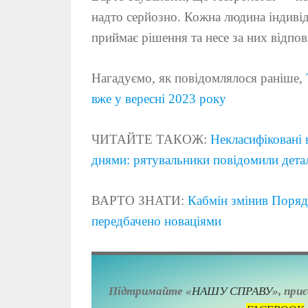
надто серйозно. Кожна людина індивіду
приймає рішення та несе за них відпов
Нагадуємо, як повідомлялося раніше,
вже у вересні 2023 року
ЧИТАЙТЕ ТАКОЖ:
Некласифіковані 
днями: рятувальники повідомили дета
ВАРТО ЗНАТИ:
Кабмін змінив Поряд
передбачено новаціями
Підтримайте «
НАШУ СПРАВУ
», при