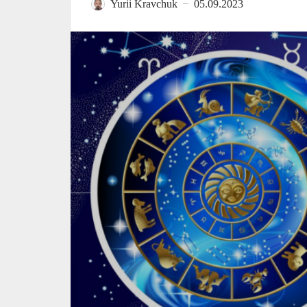
Yurii Kravchuk
05.09.2023
—