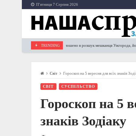
Skip
П’ятниця 7 Серпня 2026
to
content
Оголошено в розшук мешканця Ужгорода, його спільн
TRENDING
13.05.2023
Світ
Гороскоп на 5 вересня для всіх знаків Зод
СВІТ
СУСПІЛЬСТВО
Гороскоп на 5 в
знаків Зодіаку