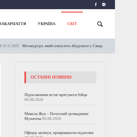
ЗАКАРПАТТЯ
УКРАЇНА
СВІТ
Мегакурорт, який планують збудувати у Свидовці не привабить іноземних 
023
ОСТАННІ НОВИНИ
Підполковник встиг врятувати бійця
06.08.2026
Микола Жук – Почесний громадянин
Мукачева
06.08.2026
Офіцер загинув, прикриваючи підлеглих