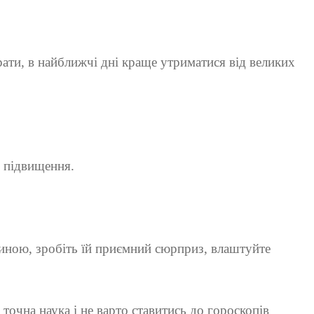
рати, в найближчі дні краще утриматися від великих
е підвищення.
диною, зробіть їй приємний сюрприз, влаштуйте
точна наука і не варто ставитись до гороскопів