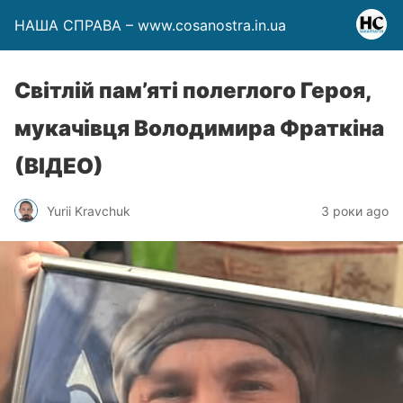
НАША СПРАВА – www.cosanostra.in.ua
Світлій пам’яті полеглого Героя,
мукачівця Володимира Фраткіна
(ВІДЕО)
Yurii Kravchuk
3 роки ago