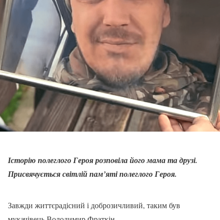
Історію полеглого Героя розповіла його мама та друзі.
Присвячується світлій пам’яті полеглого Героя.
Завжди життєрадісний і доброзичливий, таким був
мукачівець Володимир Фраткін.