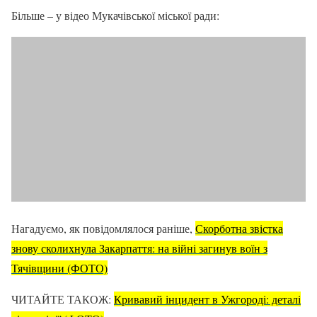
Більше – у відео Мукачівської міської ради:
Нагадуємо, як повідомлялося раніше,
Скорботна звістка
знову сколихнула Закарпаття: на війні загинув воїн з
Тячівщини (ФОТО)
ЧИТАЙТЕ ТАКОЖ:
Кривавий інцидент в Ужгороді: деталі