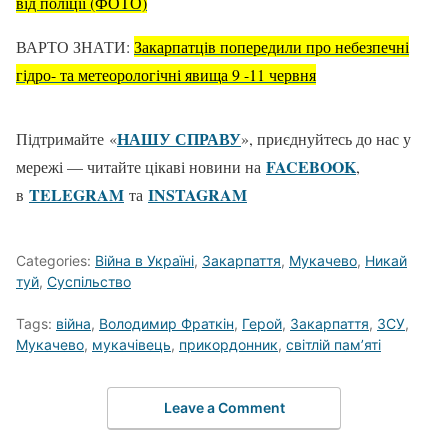
від поліції (ФОТО)
ВАРТО ЗНАТИ:
Закарпатців попередили про небезпечні
гідро- та метеорологічні явища 9 -11 червня
НАШУ СПРАВУ
Підтримайте «
», приєднуйтесь до нас у
FACEBOOK
мережі — читайте цікаві новини на
,
TELEGRAM
ІNSTAGRAM
в
та
Categories:
Війна в Україні
,
Закарпаття
,
Мукачево
,
Никай
туй
,
Суспільство
Tags:
війна
,
Володимир Фраткін
,
Герой
,
Закарпаття
,
ЗСУ
,
Мукачево
,
мукачівець
,
прикордонник
,
світлій пам’яті
Leave a Comment