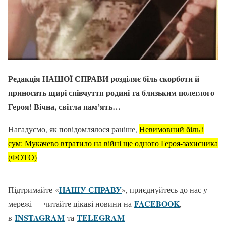
Редакція НАШОЇ СПРАВИ розділяє біль скорботи й
приносить щирі співчуття родині та близьким полеглого
Героя! Вічна, світла пам’ять…
Нагадуємо, як повідомлялося раніше,
Невимовний біль і
сум: Мукачево втратило на війні ще одного Героя-захисника
(ФОТО)
НАШУ СПРАВУ
Підтримайте «
», приєднуйтесь до нас у
FACEBOOK
мережі — читайте цікаві новини на
,
ІNSTAGRAM
TELEGRAM
в
та