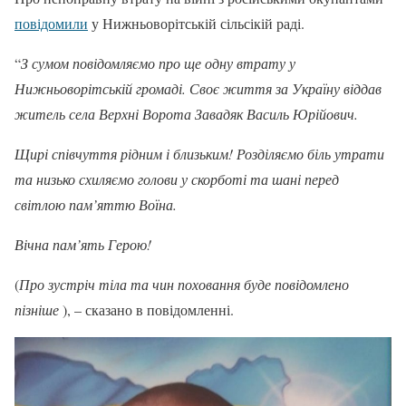
повідомили
у Нижньоворітській сільсікій раді.
“
З сумом повідомляємо про ще одну втрату у
Нижньоворітській громаді. Своє життя за Україну віддав
житель села Верхні Ворота Завадяк Василь Юрійович.
Щирі співчуття рідним і близьким! Розділяємо біль утрати
та низько схиляємо голови у скорботі та шані перед
світлою пам’яттю Воїна.
Вічна пам’ять Герою!
(
Про зустріч тіла та чин поховання буде повідомлено
пізніше
), – сказано в повідомленні.