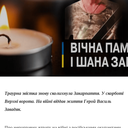
Траурна звістка знову сколихнула Закарпаття. У скорботі
Верхні ворота. На війні віддав життя Герой Василь
Завадяк.
Про непоправну втрату на війні з російськими окупантами