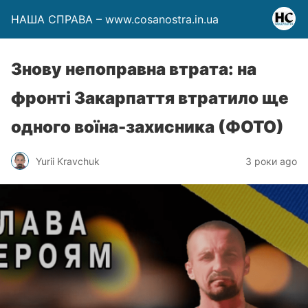
НАША СПРАВА – www.cosanostra.in.ua
Знову непоправна втрата: на
фронті Закарпаття втратило ще
одного воїна-захисника (ФОТО)
Yurii Kravchuk
3 роки ago