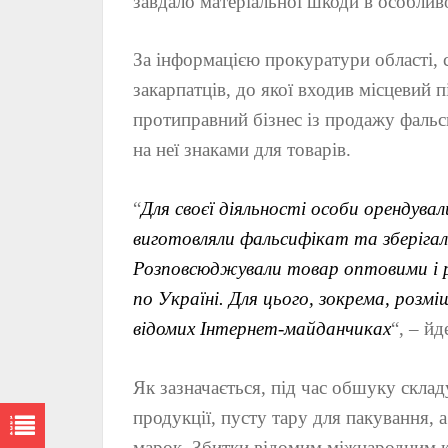
завдало матеріальної шкоди в особливо
За інформацією прокуратури області, 
закарпатців, до якої входив місцевий п
протиправний бізнес із продажу фальси
на неї знаками для товарів.
“
Для своєї діяльності особи орендувал
виготовляли фальсифікат та зберігал
Розповсюджували товар оптовими і р
по Україні. Для цього, зокрема, розм
відомих Інтернет-майданчиках
“, – йд
Як зазначається, під час обшуку скла
продукції, пусту тару для пакування, 
марок. Збитки відомим міжнародним к