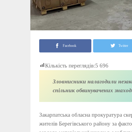
Facebook
Twitter
Кількість переглядів:
5 696
Зловмисники налагодили незако
спільник обвинувачених знаход
Закарпатська обласна прокуратура ск
жителів Берегівського району за факт