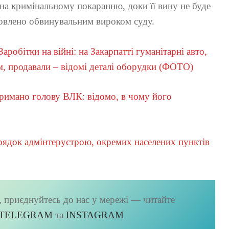
ана кримінальному покаранню, доки її вину не буде
новлено обвинувальним вироком суду.
Заробітки на війні: на Закарпатті гуманітарні авто,
м, продавали – відомі деталі оборудки (ФОТО)
тримано голову ВЛК: відомо, в чому його
рядок адмінтерустрою, окремих населених пунктів
, приєднуйтесь до нас у мережі — читайте
TELEGRAM
та
ІNSTAGRAM