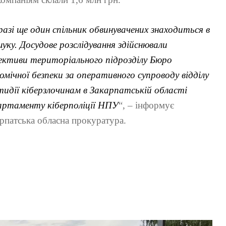
азі ще один спільник обвинувачених знаходиться в
уку. Досудове розслідування здійснювали
ективи територіального підрозділу Бюро
омічної безпеки за оперативного супроводу відділу
идії кіберзлочинам в Закарпатській області
артаменту кіберполіції НПУ
“, – інформує
рпатська обласна прокуратура.