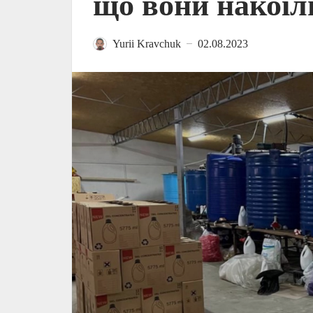
що вони накої
Yurii Kravchuk
02.08.2023
—