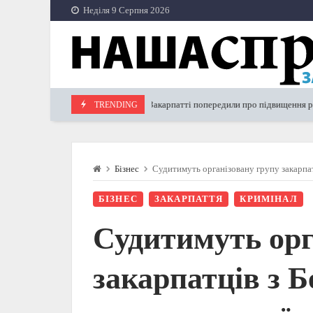
Skip
Неділя 9 Серпня 2026
to
content
На Закарпатті попередили про підвищення рівня води у
TRENDING
02.01.2024
Бізнес
Судитимуть організовану групу закарпат
БІЗНЕС
ЗАКАРПАТТЯ
КРИМІНАЛ
Судитимуть орг
закарпатців з Б