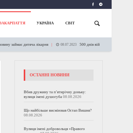
ЗАКАРПАТТЯ
УКРАЇНА
СВІТ
ає дитяча лікарня
500 днів війни: названо кількість вбитих 
08.07.2023
ОСТАННІ НОВИНИ
Вбив дружину та п’ятирічну доньку:
вулиця імені душогуба
08.08.2026
Що найбільше висміював Остап Вишня?
08.08.2026
Вулиця імені добровольця «Правого