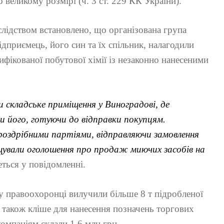
 великому розмірі (ч. 3 ст. 229 КК України).
слідством встановлено, що організована група
ідприємець, його син та їх спільник, налагодили
фікованої побутової хімії із незаконно нанесеними
и складське приміщення у Виноградові, де
и його, готуючи до відправки покупцям.
оздрібними партіями, відправляючи замовлення
іщували оголошення про продаж миючих засобів на
еться у повідомленні.
ду правоохоронці вилучили більше 8 т підробленої
а також кліше для нанесення позначень торгових
омпаніям склали 1,6 млн грн.