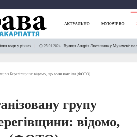
АКТУАЛЬНО
МУКАЧЕВО
 річках
Вулиця Андрія Люташина у Мукачеві: половину займ
25.01.2024
ців з Берегівщини: відомо, що вони накоїли (ФОТО)
анізовану групу
ерегівщини: відомо,