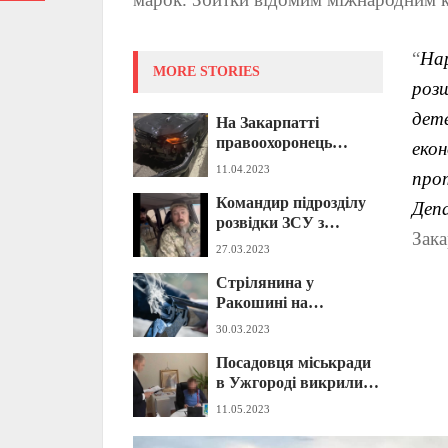
“
Нар
MORE STORIES
розш
дет
На Закарпатті
правоохоронець
екон
насмерть збив дитину:
11.04.2023
прот
деталі від прокуратури
Командир підрозділу
(ФОТО)
Деп
розвідки ЗСУ з
Зака
передової звернувся до
27.03.2023
ґвалтівників
Стрілянина у
школярки на
Ракошині на
Закарпатті й не тільки
Мукачівщині: відомо,
(ВІДЕО 18+)
30.03.2023
що сталося – деталі від
Посадовця міськради
поліції
в Ужгороді викрили
на службовому
11.05.2023
підробленні: відомі
деталі злочину