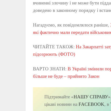
вчиненні злочину і не може бути підд
доведено в законному порядку і вста
Нагадуємо, як повідомлялося раніше,
які фактично мали передати військови
ЧИТАЙТЕ ТАКОЖ:
На Закарпатті за
підозрюють (ФОТО)
ВАРТО ЗНАТИ:
В Україні змінили по
більше не буде – прийнято Закон
Підтримайте «
НАШУ СПРАВУ
»
цікаві новини на
FACEBOOK
, в