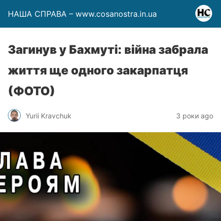
НАША СПРАВА – www.cosanostra.in.ua
Загинув у Бахмуті: війна забрала
життя ще одного закарпатця
(ФОТО)
Yurii Kravchuk
3 роки ago