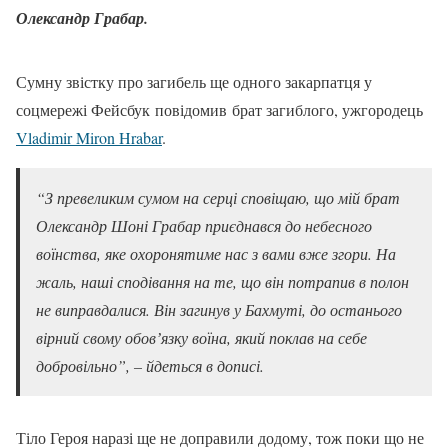
Олександр Грабар.
Сумну звістку про загибель ще одного закарпатця у
соцмережі Фейсбук повідомив брат загиблого, ужгородець
Vladimir Miron Hrabar
.
“З превеликим сумом на серці сповіщаю, що мій брат
Олександр Шоні Грабар приєднався до небесного
воїнства, яке охоронятиме нас з вами вже згори. На
жаль, наші сподівання на те, що він потрапив в полон
не виправдалися. Він загинув у Бахмуті, до останього
вірний свому обовʼязку воїна, який поклав на себе
добровільно”, – йдеться в дописі.
Тіло Героя наразі ще не доправили додому, тож поки що не