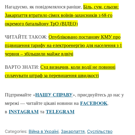
Нагадуємо, як повідомлялося раніше,
Біль, сум, сльози:
Закарпаття втратило сімох воїнів-захисників з 68-го
окремого батальйону ТрО (ВІДЕО)
ЧИТАЙТЕ ТАКОЖ:
Опубліковано постанову КМУ про
підвищення тарифу на електроенергію для населення з 1
червня – збільшили майже вдвічі
ВАРТО ЗНАТИ:
Суд визначив, коли водії не повинні
сплачувати штраф за перевищення швидкості
НАШУ СПРАВУ
Підтримайте «
», приєднуйтесь до нас у
FACEBOOK
мережі — читайте цікаві новини на
,
ІNSTAGRAM
TELEGRAM
в
та
Categories:
Війна в Україні
,
Закарпаття
,
Суспільство