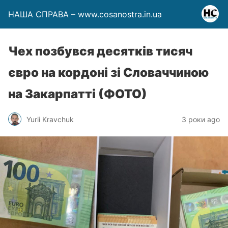
НАША СПРАВА – www.cosanostra.in.ua
Чех позбувся десятків тисяч
євро на кордоні зі Словаччиною
на Закарпатті (ФОТО)
Yurii Kravchuk
3 роки ago