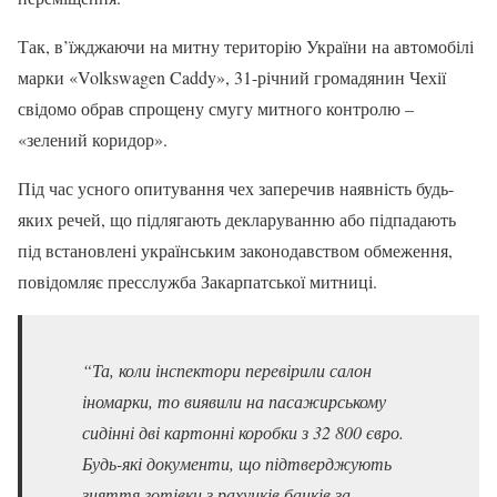
Так, в’їжджаючи на митну територію України на автомобілі
марки «Volkswagen Caddy», 31-річний громадянин Чехії
свідомо обрав спрощену смугу митного контролю –
«зелений коридор».
Під час усного опитування чех заперечив наявність будь-
яких речей, що підлягають декларуванню або підпадають
під встановлені українським законодавством обмеження,
повідомляє пресслужба Закарпатської митниці.
“Та, коли інспектори перевірили салон
іномарки, то виявили на пасажирському
сидінні дві картонні коробки з 32 800 євро.
Будь-які документи, що підтверджують
зняття готівки з рахунків банків за