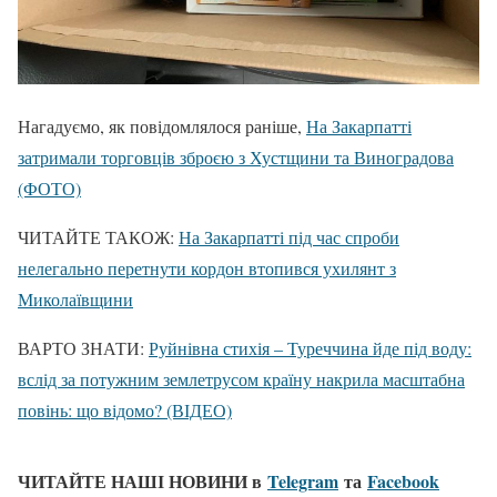
Нагадуємо, як повідомлялося раніше,
На Закарпатті
затримали торговців зброєю з Хустщини та Виноградова
(ФОТО)
ЧИТАЙТЕ ТАКОЖ:
На Закарпатті під час спроби
нелегально перетнути кордон втопився ухилянт з
Миколаївщини
ВАРТО ЗНАТИ:
Руйнівна стихія – Туреччина йде під воду:
вслід за потужним землетрусом країну накрила масштабна
повінь: що відомо? (ВІДЕО)
ЧИТАЙТЕ НАШІ НОВИНИ в
Telegram
та
Facebook