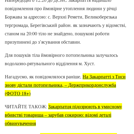
повідомлення про ймовірне утоплення людини у річці
Боржава за адресою: с. Верхні Ремети, Великоберезька
тергромада, Берегівський район. як зазначають у відомстві,
станом на 20:00 тіло не знайдено, пошукові роботи
призупинені до з’ясування обставин.
Для пошуків тіла ймовірного потопельника залучалось
водолазно-рятувального відділення м. Хуст.
Нагадуємо, як повідомлялося раніше,
На Закарпатті з Тиси
знову дістали потопельника, – Держприкордонслужба
(ФОТО 18+)
ЧИТАЙТЕ ТАКОЖ:
Закарпатця підозрюють в умисному
вбивстві товариша – зарубав сокирою: відомі деталі
обвинувачення