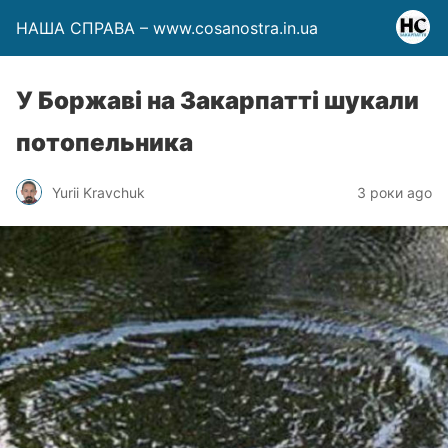
НАША СПРАВА – www.cosanostra.in.ua
У Боржаві на Закарпатті шукали
потопельника
Yurii Kravchuk
3 роки ago