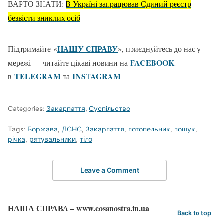
ВАРТО ЗНАТИ:
В Україні запрацював Єдиний реєстр
безвісти зниклих осіб
НАШУ СПРАВУ
Підтримайте «
», приєднуйтесь до нас у
FACEBOOK
мережі — читайте цікаві новини на
,
TELEGRAM
ІNSTAGRAM
в
та
Categories:
Закарпаття
,
Суспільство
Tags:
Боржава
,
ДСНС
,
Закарпаття
,
потопельник
,
пошук
,
річка
,
рятувальники
,
тіло
Leave a Comment
НАША СПРАВА – www.cosanostra.in.ua
Back to top