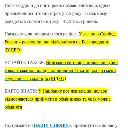
Його засудили до п’яти рокiв позбавлення волi, однак
призначили iспитовий строк у 2,5 року. Також йому
доведеться сплатити штраф – 42,5 тис. гривень.
Нагадуємо, як повідомлялося раніше,
У легіоні «Свобода
России» розповіли, що відбувається на Бєлгородщині
(ВІДЕО)
ЧИТАЙТЕ ТАКОЖ:
Вирізали геніталії, спилювали зуби і
ховали заживо: поліція встановила 17 катів, які до смерті
знущалися з українців (ВІДЕО)
ВАРТО ЗНАТИ:
У Нацбанку роз’яснили, які долари
відмовляються приймати в обмінниках та як їх можна
обміняти
НАШУ СПРАВУ
Підтримайте «
», приєднуйтесь до нас у