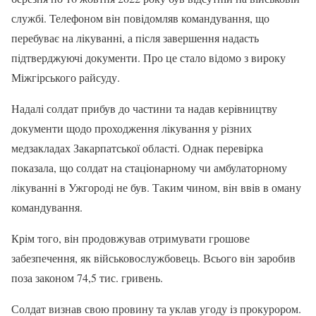
службi. Телефоном вiн повiдомляв командування, що
перебуває на лiкуваннi, а пiсля завершення надасть
пiдтверджуючi документи. Про це стало відомо з вироку
Міжгірського райсуду.
Надалi солдат прибув до частини та надав керiвництву
документи щодо проходження лiкування у рiзних
медзакладах Закарпатської областi. Однак перевiрка
показала, що солдат на стацiонарному чи амбулаторному
лiкуваннi в Ужгородi не був. Таким чином, вiн ввiв в оману
командування.
Крiм того, він продовжував отримувати грошове
забезпечення, як вiйськовослужбовець. Всього вiн заробив
поза законом 74,5 тис. гривень.
Солдат визнав свою провину та уклав угоду iз прокурором.