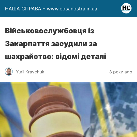
НАША СПРАВА – www.cosanostra.in.ua
Військовослужбовця із
Закарпаття засудили за
шахрайство: відомі деталі
Yurii Kravchuk
3 роки ago