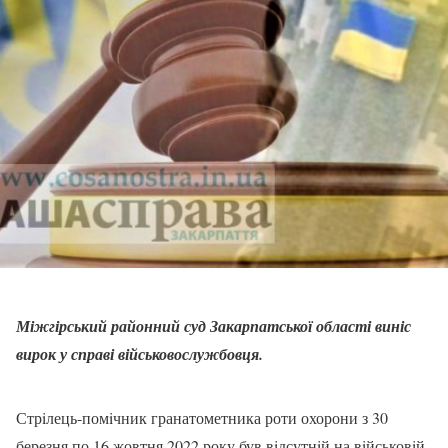
Міжгірський районний суд Закарпатської області виніс
вирок у справі військовослужбовця.
Стрiлець-помiчник гранатометника роти охорони з 30
березня по 16 жовтня 2022 року був вiдсутнiй на вiйськовiй