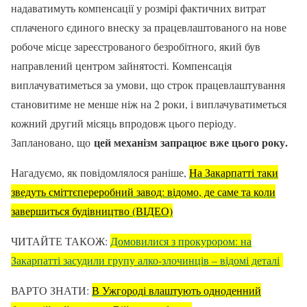
надаватимуть компенсації у розмірі фактичних витрат
сплаченого єдиного внеску за працевлаштованого на нове
робоче місце зареєстрованого безробітного, який був
направлений центром зайнятості. Компенсація
виплачуватиметься за умови, що строк працевлаштування
становитиме не менше ніж на 2 роки, і виплачуватиметься
кожний другий місяць впродовж цього періоду.
цей механізм запрацює вже цього року.
Заплановано, що
Нагадуємо, як повідомлялося раніше,
На Закарпатті таки
зведуть сміттєпереробний завод: відомо, де саме та коли
завершиться будівництво (ВІДЕО)
ЧИТАЙТЕ ТАКОЖ:
Домовилися з прокурором: на
Закарпатті засудили групу алко-злочинців – відомі деталі
ВАРТО ЗНАТИ:
В Ужгороді влаштують одноденний