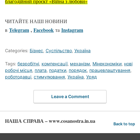
благодійний проєкт «Війна з любови»
ЧИТАЙТЕ НАШІ НОВИНИ
Telegram
,
Facebook
Іnstagram
в
та
Categories:
Бізнес
,
Суспільство
,
Україна
Tags:
безробітні
,
компенсації
,
механізм
,
Мінекономіки
,
нові
робочі місця
,
плата
,
податки
,
порядок
,
працевлаштування
,
роботодавці
,
стимулювання
,
Україна
,
Уряд
Leave a Comment
НАША СПРАВА – www.cosanostra.in.ua
Back to top