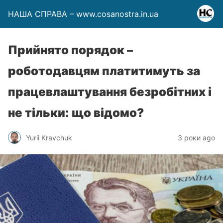
НАША СПРАВА – www.cosanostra.in.ua
Прийнято порядок –
роботодавцям платитимуть за
працевлаштування безробітних і
не тільки: що відомо?
Yurii Kravchuk
3 роки ago