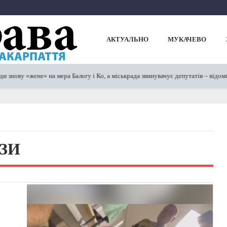
АКТУАЛЬНО
МУКАЧЕВО
ову «жене» на мера Балогу і Ко, а міськрада звинувачує депутатів – відомі п
ЗИ