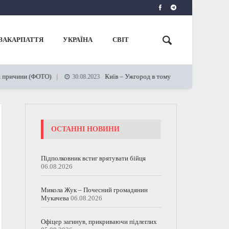
ЗАКАРПАТТЯ
УКРАЇНА
СВІТ
ричини (ФОТО)
Київ – Ужгород в тому числі: Укрзалізниця запу
30.08.2023
ОСТАННІ НОВИНИ
Підполковник встиг врятувати бійця
06.08.2026
Микола Жук – Почесний громадянин
Мукачева
06.08.2026
Офіцер загинув, прикриваючи підлеглих