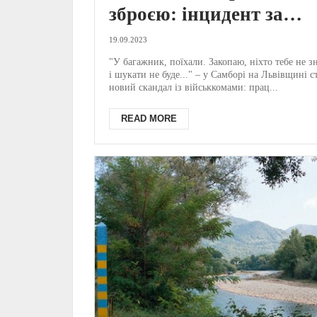
зброєю: інцидент за
участі членів ТЦК на
19.09.2023
Заході України розслід
"У багажник, поїхали. Закопаю, ніхто тебе не з
і шукати не буде..." – у Самборі на Львівщині с
ДБР (ФОТО, ВІДЕО 18
новий скандал із військкомами: прац...
READ MORE