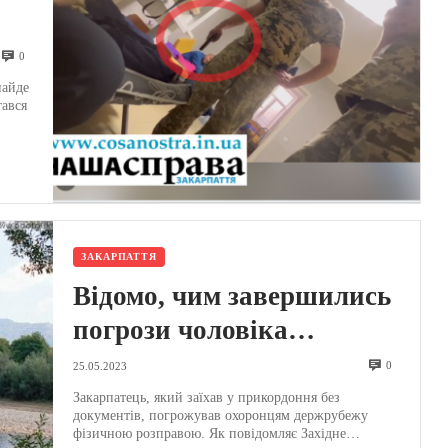
0
ує
найде
тався
+)
ЗАКАРПАТТЯ
Відомо, чим завершились
погрози чоловіка
прострелити ноги
0
25.05.2023
прикордонникам:
Закарпатець, який заїхав у прикордоння без
документів, погрожував охоронцям держрубежу
інцидент на кордоні в
фізичною розправою. Як повідомляє Західне