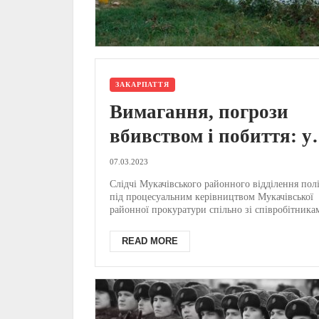
ЗАКАРПАТТЯ
Вимагання, погрози
вбивством і побиття: у
Мукачеві поліція
07.03.2023
затримала двох рекетир
Слідчі Мукачівського районного відділення полі
під процесуальним керівництвом Мукачівської
(ФОТО)
районної прокуратури спільно зі співробітника
Слу...
READ MORE