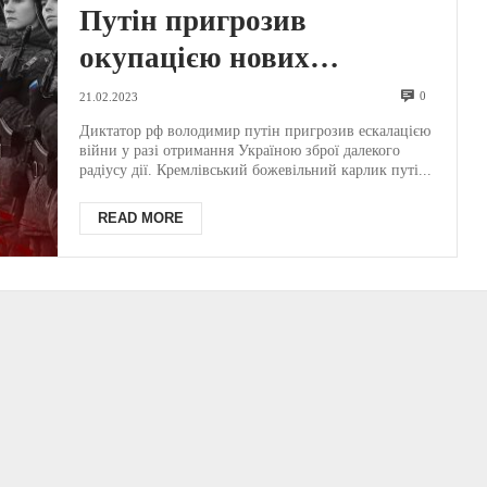
Путін пригрозив
окупацією нових
територій в Україні: що
0
21.02.2023
відомо?
Диктатор рф володимир путін пригрозив ескалацією
війни у разі отримання Україною зброї далекого
радіусу дії. Кремлівський божевільний карлик путі...
READ MORE