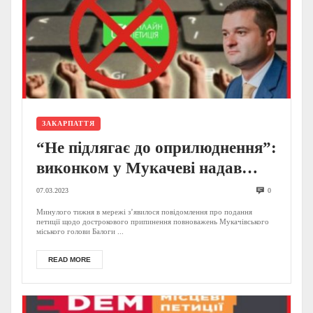
ЗАКАРПАТТЯ
“Не підлягає до оприлюднення”:
виконком у Мукачеві надав
відповідь щодо петиції про
07.03.2023
0
припинення повноважень мера
Минулого тижня в мережі з’явилося повідомлення про подання
петиції щодо дострокового припинення повноважень Мукачівського
Балоги (ДОКУМЕНТ)
міського голови Балоги ...
READ MORE