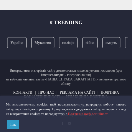
# TRENDING
Україна
Мукачево
поліція
війна
смерть
ЗСУ
Використання матеріалів сайту дозволяється лише за умови посилання (для
інтернет-видань - гіперпосилання)
на веб-сайт онлайн газети «НАША СПРАВА ЗАКАРПАТТЯ» не нижче третього
абзацу.
КОНТАКТИ
|
ПРО НАС
|
РЕКЛАМА НА САЙТІ
|
ПОЛІТИКА
КОНФІДЕНЦІЙНОСТІ
|
РЕДАКЦІЙНА ПОЛІТИКА
Ми використовуємо cookies, щоб проаналізувати та покращити роботу нашого
Засновник і фундатор проєкту:
Юрій Кравчук
сайту, персоналізувати рекламу. Продовжуючи відвідування сайту, ви надаєте згоду
на використання cookies та погоджуєтесь з
Політикою конфіденційності
2023, © Газета "Наша справа Закарпаття"
Так