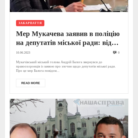
ЗАКАРПАТТЯ
Мер Мукачева заявив в поліцію
на депутатів міської ради: відомі
причини
10.06.2023
0
Мукачівський міський голова Андрій Балога звернувся до
правоохоронців із заявою про злочин щодо депутатів міської ради.
Про це мер Балога повідом...
READ MORE