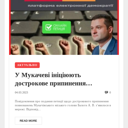
АКТУАЛЬНО
У Мукачеві ініціюють
дострокове припинення
повноважень мера Балоги –
04.03.2023
0
соцмережі
Повідомлення про подання петиції щодо дострокового припинення
повноважень Мукачівського міського голови Балоги А. В. з’явилося в
мережі. Відповід...
READ MORE