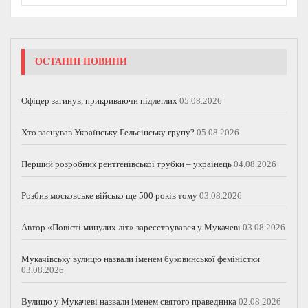
ОСТАННІ НОВИНИ
Офіцер загинув, прикриваючи підлеглих
05.08.2026
Хто заснував Українську Гельсінську групу?
05.08.2026
Перший розробник рентгенівської трубки – українець
04.08.2026
Розбив московське військо ще 500 років тому
03.08.2026
Автор «Повісті минулих літ» зареєструвався у Мукачеві
03.08.2026
Мукачівську вулицю назвали іменем буковинської феміністки
03.08.2026
Вулицю у Мукачеві назвали іменем святого праведника
02.08.2026