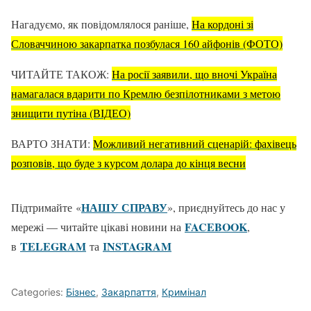
Нагадуємо, як повідомлялося раніше,
На кордоні зі
Словаччиною закарпатка позбулася 160 айфонів (ФОТО)
ЧИТАЙТЕ ТАКОЖ:
На росії заявили, що вночі Україна
намагалася вдарити по Кремлю безпілотниками з метою
знищити п
утіна (ВІДЕО)
ВАРТО ЗНАТИ:
Можливий негативний сценарій: фахівець
розповів, що буде з курсом долара до кінця весни
НАШУ СПРАВУ
Підтримайте «
», приєднуйтесь до нас у
FACEBOOK
мережі — читайте цікаві новини на
,
TELEGRAM
ІNSTAGRAM
в
та
Categories:
Бізнес
,
Закарпаття
,
Кримінал