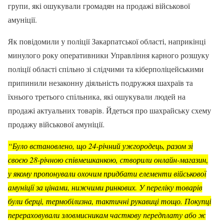
групи, які ошукували громадян на продажі військової
амуніції.
Як повідомили у поліції Закарпатської області, наприкінці
минулого року оперативники Управління карного розшуку
поліції області спільно зі слідчими та кіберполіцейськими
припинили незаконну діяльність подружжя шахраїв та
їхнього третього спільника, які ошукували людей на
продажі актуальних товарів. Йдеться про шахрайську схему
продажу військової амуніції.
“Було встановлено, що 24-річний ужгородець, разом зі
своєю 28-річною співмешканкою, створили онлайн-магазин,
у якому пропонували охочим придбати елементи військової
амуніції за цінами, нижчими ринкових. У переліку товарів
були берці, термобілизна, тактичні рукавиці тощо. Покупці
перераховували зловмисникам часткову передплату або ж