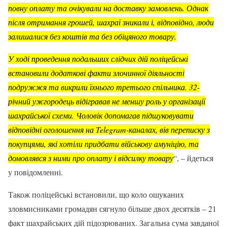
повну оплату та очікували на доставку замовлень. Однак
після отримання грошей, шахраї зникали і, відповідно, люди
залишалися без коштів та без обіцяного товару.
У ході проведення подальших слідчих дій поліцейські
встановили додаткові факти злочинної діяльності
подружжя та викрили їхнього третього спільника. 32-
річний ужгородець відігравав не меншу роль у організації
шахрайської схеми. Чоловік допомагав підшуковувати
відповідні оголошення на Telegram-каналах, вів переписку з
покупцями, які хотіли придбати військову амуніцію, та
домовлявся з ними про оплату і відсилку товару
“, – йдеться
у повідомленні.
Також поліцейські встановили, що коло ошуканих
зловмисниками громадян сягнуло більше двох десятків – 21
факт шахрайських дій підозрюваних. Загальна сума завданої