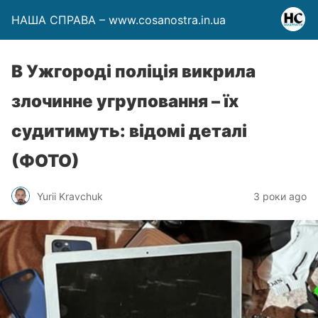
НАША СПРАВА – www.cosanostra.in.ua
В Ужгороді поліція викрила
злочинне угруповання – їх
судитимуть: відомі деталі
(ФОТО)
Yurii Kravchuk
3 роки ago