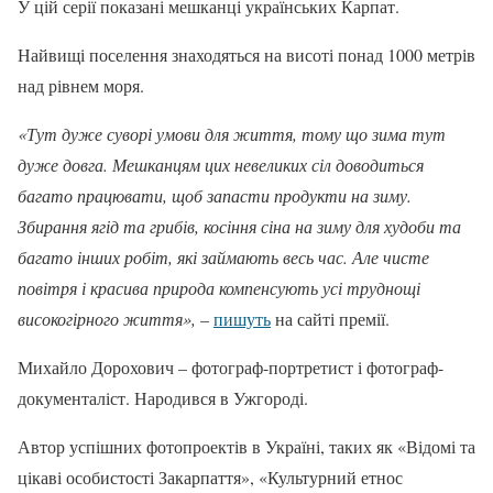
У цій серії показані мешканці українських Карпат.
Найвищі поселення знаходяться на висоті понад 1000 метрів
над рівнем моря.
«Тут дуже суворі умови для життя, тому що зима тут
дуже довга. Мешканцям цих невеликих сіл доводиться
багато працювати, щоб запасти продукти на зиму.
Збирання ягід та грибів, косіння сіна на зиму для худоби та
багато інших робіт, які займають весь час. Але чисте
повітря і красива природа компенсують усі труднощі
високогірного життя»,
–
пишуть
на сайті премії.
Михайло Дорохович – фотограф-портретист і фотограф-
документаліст. Народився в Ужгороді.
Автор успішних фотопроектів в Україні, таких як «Відомі та
цікаві особистості Закарпаття», «Культурний етнос