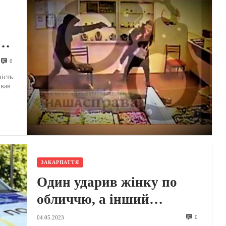
0
0
д
ість
ував
.
ЗАКАРПАТТЯ
Один ударив жінку по
обличчю, а інший
пограбував: поліція
0
04.05.2023