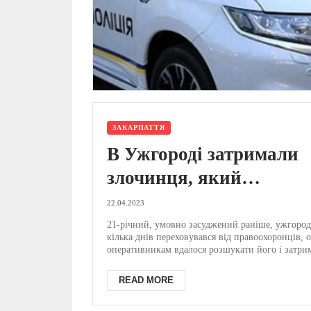
ЗАКАРПАТТЯ
В Ужгороді затримали
злочинця, який
переховувався від
22.04.2023
правоохоронців (ВІДЕО
21-річний, умовно засуджений раніше, ужгород
кілька днів переховувався від правоохоронців, 
ФОТО)
оперативникам вдалося розшукати його і затрим
READ MORE