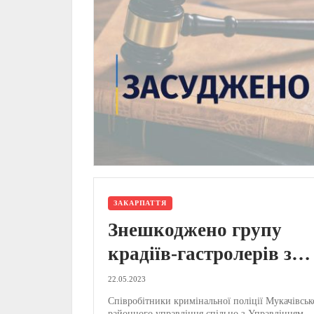
ЗАКАРПАТТЯ
Знешкоджено групу
крадіїв-гастролерів з
Харківщини, які
22.05.2023
промишляли на
Співробітники кримінальної поліції Мукачівськ
районного управління спільно з Управлінням