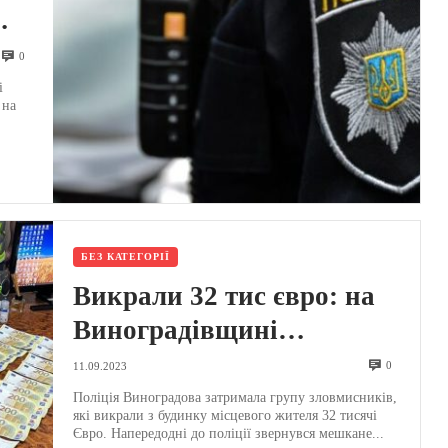
О)
0
і
 на
БЕЗ КАТЕГОРІЇ
Викрали 32 тис євро: на
Виноградівщині
пограбували помешкання
0
11.09.2023
(ФОТО)
Поліція Виноградова затримала групу зловмисників,
які викрали з будинку місцевого жителя 32 тисячі
Євро. Напередодні до поліції звернувся мешкане...