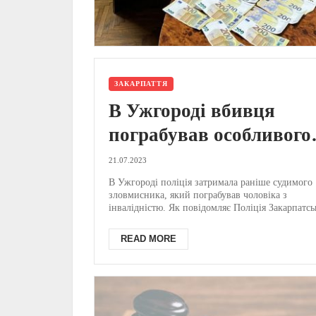
ЗАКАРПАТТЯ
В Ужгороді вбивця
пограбував особливого
чоловіка (ФОТО)
21.07.2023
В Ужгороді поліція затримала раніше судимого
зловмисника, який пограбував чоловіка з
інвалідністю. Як повідомляє Поліція Закарпатсь
області, н...
READ MORE