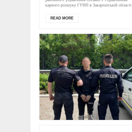
Закарпатті (ВІДЕО)
карного розшуку ГУНП в Закарпатській області
провели ...
READ MORE