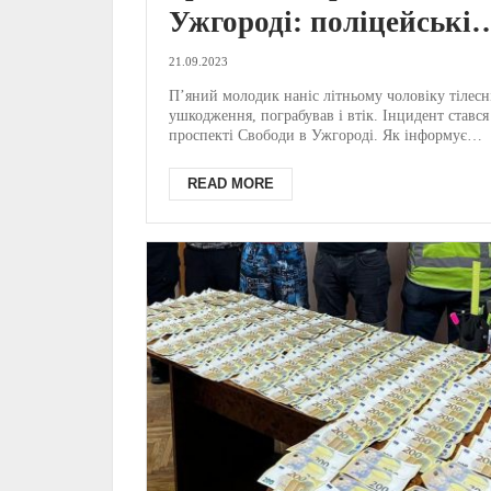
Ужгороді: поліцейські
розповіли деталі (ФОТ
21.09.2023
П’яний молодик наніс літньому чоловіку тілесн
ушкодження, пограбував і втік. Інцидент стався
проспекті Свободи в Ужгороді. Як інформує
Поліці...
READ MORE