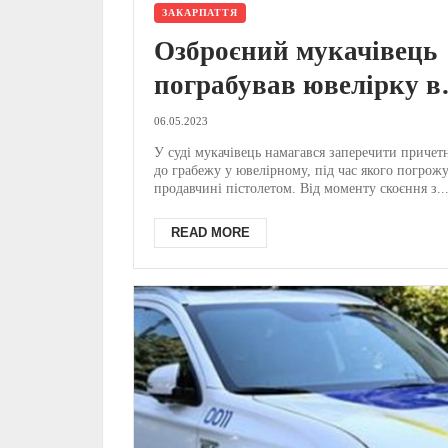
ЗАКАРПАТТЯ
Озброєний мукачівець
пограбував ювелірку в
Берегові на майже ₴ 42
06.05.2023
тис: 12 років потому су
У суді мукачівець намагався заперечити причетн
до грабежу у ювелірному, під час якого погрож
першої інстанції виніс
продавчині пістолетом. Від моменту скоєння з..
вирок
READ MORE