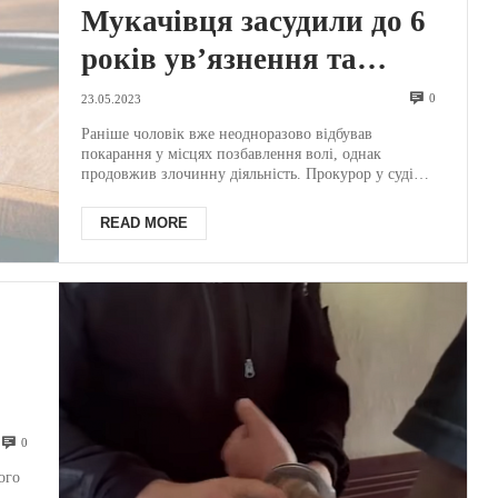
Мукачівця засудили до 6
років ув’язнення та
зобов’язали повернути
0
23.05.2023
понад 650 тис грн: відомо,
Раніше чоловік вже неодноразово відбував
покарання у місцях позбавлення волі, однак
що він накоїв
продовжив злочинну діяльність. Прокурор у суді
довів, що в жо...
READ MORE
0
ого