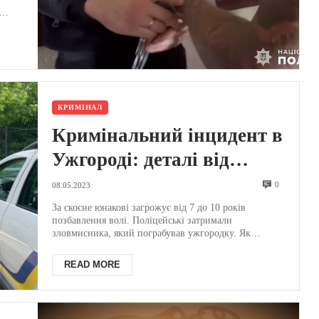
КРИМІНАЛ
Кримінальний інцидент в
Ужгороді: деталі від
поліції (ФОТО)
0
08.05.2023
За скоєне юнакові загрожує від 7 до 10 років
позбавлення волі. Поліцейські затримали
зловмисника, який пограбував ужгородку. Як
інформує Поліція ...
READ MORE