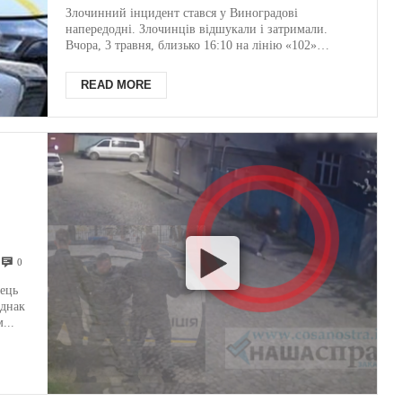
затримала раніше
Злочинний інцидент стався у Виноградові
напередодні. Злочинців відшукали і затримали.
судимих грабіжників у
Вчора, 3 травня, близько 16:10 на лінію «102»
зателефонувал...
Виноградові (ФОТО)
READ MORE
0
,
ець
однак
...