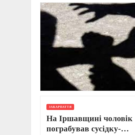
ЗАКАРПАТТЯ
На Іршавщині чоловік
пограбував сусідку-