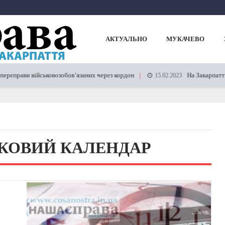
АКТУАЛЬНО
МУКАЧЕВО
реправи військовозобов’язаних через кордон
На Закарпатті п
15.02.2023
КОВИЙ КАЛЕНДАР