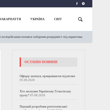
ЗАКАРПАТТЯ
УКРАЇНА
СВІТ
оліцейським попався хабарник-рецидивіст під наркотиками (ФОТО)
27.05
ОСТАННІ НОВИНИ
Офіцер загинув, прикриваючи підлеглих
05.08.2026
Хто заснував Українську Гельсінську
групу?
05.08.2026
Перший розробник рентгенівської