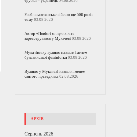
трубки – українець
04.08.2026
Розбив московське військо ще 500 років
тому
03.08.2026
Автор «Повісті минулих літ»
зареєструвався у Мукачеві
03.08.2026
Мукачівську вулицю назвали іменем
буковинської феміністки
03.08.2026
Вулицю у Мукачеві назвали іменем
святого праведника
02.08.2026
АРХІВ
Серпень 2026