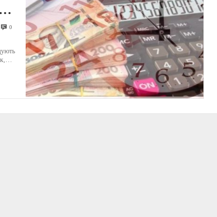
а
0
дують
к,