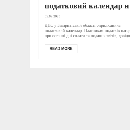
податковий календар н
вересень 2023 року
05.09.2023
ДПС у Закарпатській області оприлюднила
податковий календар. Платникам податків нага
про останні дні сплати та подання звітів, довідо
декл...
READ MORE