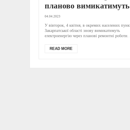
планово вимикатимуть
електропостачання:
04.04.2023
відомо, де саме (ГРАФІ
У вівторок, 4 квітня, в окремих населених пунк
Закарпатської області знову вимикатимуть
електроенергію через планові ремонтні роботи. Я
READ MORE