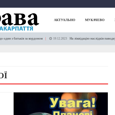
АКТУАЛЬНО
МУКАЧЕВО
дин з батьків за кордоном
На ліквідацію наслідків паводку у
19.12.2023
ОЇ