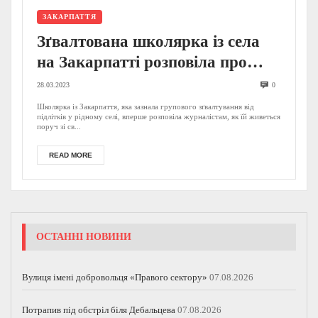
ЗАКАРПАТТЯ
Зґвалтована школярка із села
на Закарпатті розповіла про
знущання з боку своїх
28.03.2023
0
насильників (ВІДЕО)
Школярка із Закарпаття, яка зазнала групового зґвалтування від
підлітків у рідному селі, вперше розповіла журналістам, як їй живеться
поруч зі св...
READ MORE
ОСТАННІ НОВИНИ
Вулиця імені добровольця «Правого сектору»
07.08.2026
Потрапив під обстріл біля Дебальцева
07.08.2026