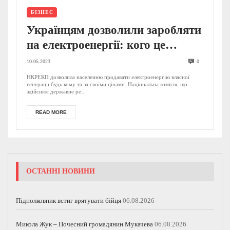
БІЗНЕС
Українцям дозволили заробляти
на електроенергії: кого це
стосується?
10.05.2023
0
НКРЕКП дозволила населенню продавати електроенергію власної
генерації будь кому та за своїми цінами. Національна комісія, що
здійснює державне ре...
READ MORE
ОСТАННІ НОВИНИ
Підполковник встиг врятувати бійця
06.08.2026
Микола Жук – Почесний громадянин Мукачева
06.08.2026