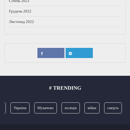
Січень 2023
Грудень 2022
Листопад 2022
# TRENDING
я
Україна
Мукачево
поліція
війна
смерть
З