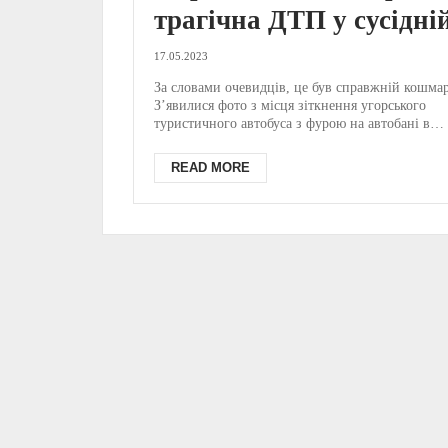
трагічна ДТП у сусідні
Словаччині –
17.05.2023
постраждало 60
За словами очевидців, це був справжній кошмар
З’явилися фото з місця зіткнення угорського
угорських туристів, є
туристичного автобуса з фурою на автобані в
Словаччині...
загиблі (ФОТО)
READ MORE