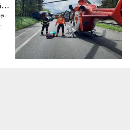
й
0
.