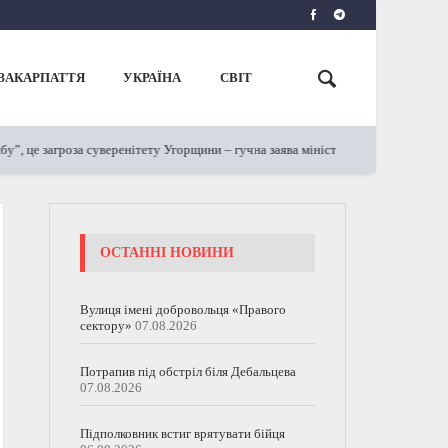
ЗАКАРПАТТЯ
УКРАЇНА
СВІТ
 це загроза суверенітету Угорщини – гучна заява міністра МЗС Сійярто
ОСТАННІ НОВИНИ
Вулиця імені добровольця «Правого
сектору»
07.08.2026
Потрапив під обстріл біля Дебальцева
07.08.2026
Підполковник встиг врятувати бійця