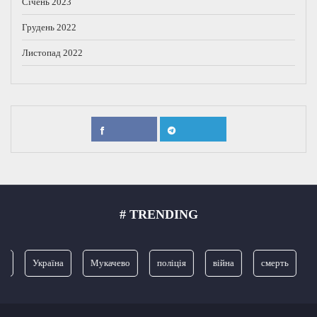
Січень 2023
Грудень 2022
Листопад 2022
# TRENDING
я
Україна
Мукачево
поліція
війна
смерть