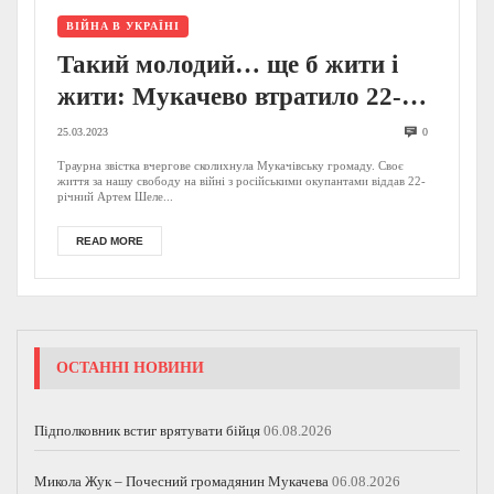
ВІЙНА В УКРАЇНІ
Такий молодий… ще б жити і
жити: Мукачево втратило 22-
річного Героя у складі 53-ї
25.03.2023
0
бригади (ФОТО)
Траурна звістка вчергове сколихнула Мукачівську громаду. Своє
життя за нашу свободу на війні з російськими окупантами віддав 22-
річний Артем Шеле...
READ MORE
ОСТАННІ НОВИНИ
Підполковник встиг врятувати бійця
06.08.2026
Микола Жук – Почесний громадянин Мукачева
06.08.2026