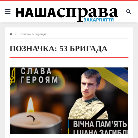
Skip
to
content
Позначка:
53 бригада
ПОЗНАЧКА:
53 БРИГАДА