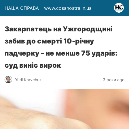
НАША СПРАВА – www.cosanostra.in.ua
Закарпатець на Ужгородщині
забив до смерті 10-річну
падчерку – не менше 75 ударів:
суд виніс вирок
Yurii Kravchuk
3 роки ago