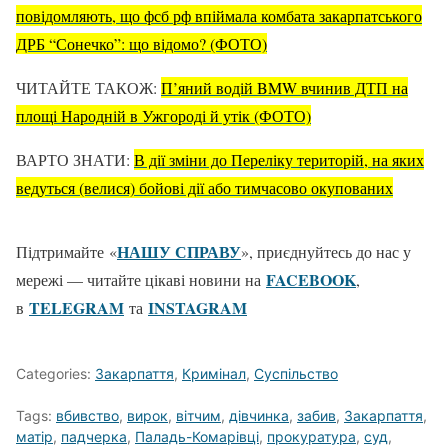
повідомляють, що фсб рф впіймала комбата закарпатського
ДРБ “Сонечко”: що відомо? (ФОТО)
ЧИТАЙТЕ ТАКОЖ:
П’яний водій BMW вчинив ДТП на
площі Народній в Ужгороді й утік (ФОТО)
ВАРТО ЗНАТИ:
В дії зміни до Переліку територій, на яких
ведуться (велися) бойові дії або тимчасово окупованих
НАШУ СПРАВУ
Підтримайте «
», приєднуйтесь до нас у
FACEBOOK
мережі — читайте цікаві новини на
,
TELEGRAM
ІNSTAGRAM
в
та
Categories:
Закарпаття
,
Кримінал
,
Суспільство
Tags:
вбивство
,
вирок
,
вітчим
,
дівчинка
,
забив
,
Закарпаття
,
матір
,
падчерка
,
Паладь-Комарівці
,
прокуратура
,
суд
,