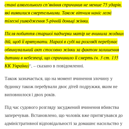
стані алкогольного сп’яніння спричинив не менше 75 ударів,
які виявилися смертельними. Також вітчим наніс легкі
тілесні ушкодження 5-річній доньці жінки.
Після побиття старшої падчерки матір не вчинила жодних
дій, щоб її врятувати. Наразі в суді на розгляді перебуває
обвинувальний акт стосовно жінки за фактом залишення
дитини в небезпеці, що спричинило її смерть (ч. 3 ст. 135
КК України)
“, – сказано в повідомленні.
Також зазначається, що на момент вчинення злочину у
будинку також перебували двоє дітей подружжя, яким не
виповнилося і двох років.
Під час судового розгляду засуджений вчинення вбивства
заперечував. Встановлено, що чоловік вже притягувався до
адміністративної відповідальності за домашнє насильство у