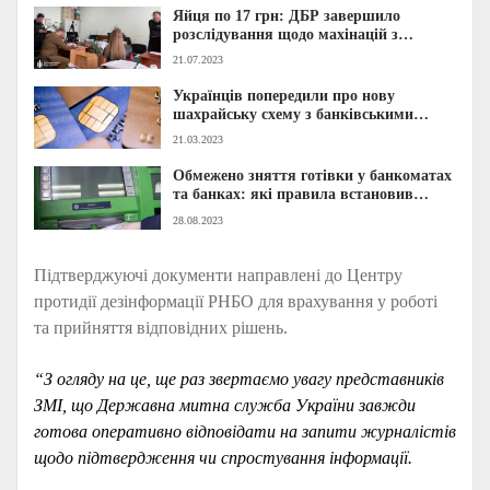
Яйця по 17 грн: ДБР завершило
розслідування щодо махінацій з
харчуванням ЗСУ (ФОТО)
21.07.2023
Українців попередили про нову
шахрайську схему з банківськими
картами: що відомо?
21.03.2023
Обмежено зняття готівки у банкоматах
та банках: які правила встановив
ПриватБанк
28.08.2023
Підтверджуючі документи направлені до Центру
протидії дезінформації РНБО для врахування у роботі
та прийняття відповідних рішень.
“З огляду на це, ще раз звертаємо увагу представників
ЗМІ, що Державна митна служба України завжди
готова оперативно відповідати на запити журналістів
щодо підтвердження чи спростування інформації.