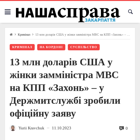
Skip
to
content
Кримінал
13 млн доларів США у жінки замміністра МВС на КПП «Захонь» – у Держмитслужбі зробили офіційну заяву
КРИМІНАЛ
НА КОРДОНІ
СУСПІЛЬСТВО
13 млн доларів США у
жінки замміністра МВС
на КПП «Захонь» – у
Держмитслужбі зробили
офіційну заяву
Yurii Kravchuk
11.10.2023
0
—