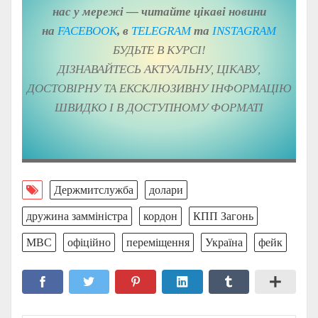
нас у мережі — читайте цікаві новини
на
FACEBOOK
, в
TELEGRAM
та
ІNSTAGRAM
БУДЬТЕ В КУРСІ!
ДІЗНАВАЙТЕСЬ АКТУАЛЬНУ, ЦІКАВУ,
ДОСТОВІРНУ ТА ЕКСКЛЮЗИВНУ ІНФОРМАЦІЮ
ШВИДКО І В ДОСТУПНОМУ ФОРМАТІ
Держмитслужба
долари
дружина замміністра
кордон
КПП Загонь
МВС
офіційно
переміщення
Україна
фейк