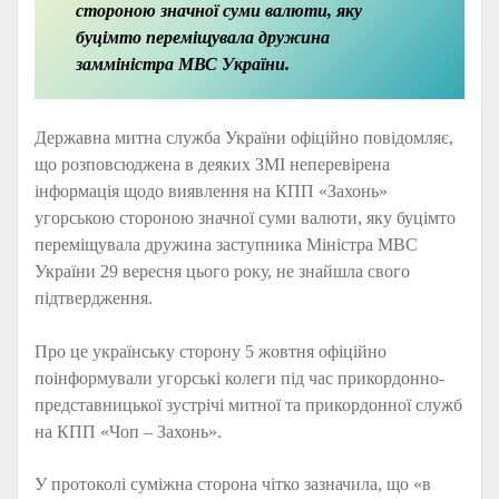
стороною значної суми валюти, яку
буцімто переміщувала дружина
замміністра МВС України.
Державна митна служба України офіційно повідомляє,
що розповсюджена в деяких ЗМІ неперевірена
інформація щодо виявлення на КПП «Захонь»
угорською стороною значної суми валюти, яку буцімто
переміщувала дружина заступника Міністра МВС
України 29 вересня цього року, не знайшла свого
підтвердження.
Про це українську сторону 5 жовтня офіційно
поінформували угорські колеги під час прикордонно-
представницької зустрічі митної та прикордонної служб
на КПП «Чоп – Захонь».
У протоколі суміжна сторона чітко зазначила, що «в