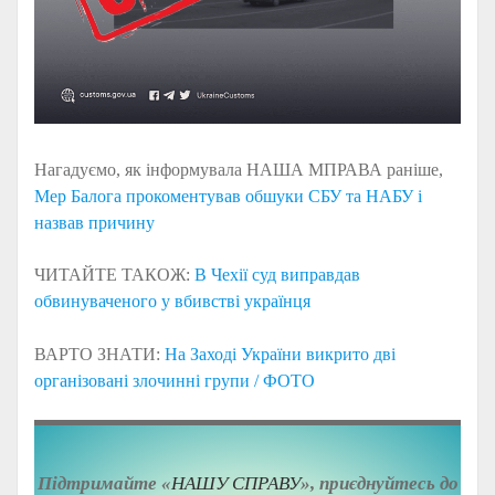
Нагадуємо, як інформувала НАША МПРАВА раніше,
Мер Балога прокоментував обшуки СБУ та НАБУ і
назвав причину
ЧИТАЙТЕ ТАКОЖ:
В Чехії суд виправдав
обвинуваченого у вбивстві українця
ВАРТО ЗНАТИ:
На Заході України викрито дві
організовані злочинні групи / ФОТО
Підтримайте «
НАШУ СПРАВУ
», приєднуйтесь до