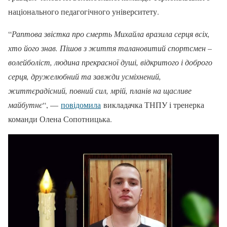
національного педагогічного університету.
“
Раптова звістка про смерть Михайла вразила серця всіх,
хто його знав. Пішов з життя талановитий спортсмен –
волейболіст, людина прекрасної душі, відкритого і доброго
серця, дружелюбний та завжди усміхнений,
життєрадісний, повний сил, мрій, планів на щасливе
майбутнє
“, —
повідомила
викладачка ТНПУ і тренерка
команди Олена Сопотницька.