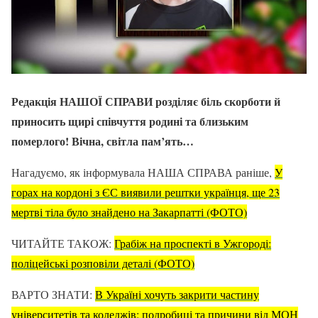
Редакція НАШОЇ СПРАВИ розділяє біль скорботи й
приносить щирі співчуття родині та близьким
померлого! Вічна, світла пам’ять…
Нагадуємо, як інформувала НАША СПРАВА раніше,
У
горах на кордоні з ЄС виявили рештки українця, ще 23
мертві тіла було знайдено на Закарпатті (ФОТО)
ЧИТАЙТЕ ТАКОЖ:
Грабіж на проспекті в Ужгороді:
поліцейські розповіли деталі (ФОТО)
ВАРТО ЗНАТИ:
В Україні хочуть закрити частину
університетів та коледжів: подробиці та причини від МОН