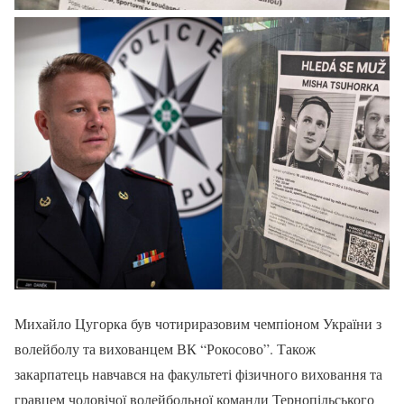
Михайло Цугорка був чотириразовим чемпіоном України з
волейболу та вихованцем ВК “Рокосово”. Також
закарпатець навчався на факультеті фізичного виховання та
гравцем чоловічої волейбольної команди Тернопільського