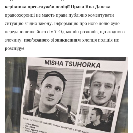
керівника прес-служби поліції Праги
Яна Данєка
,
правоохоронці не мають права публічно коментувати
ситуацію згідно закону. Інформацію про його долю було
передано лише його сім’ї. Однак він розповів, що жодного
пов’язаного зі зникненням
не
злочину,
хлопця поліція
розслідує
.