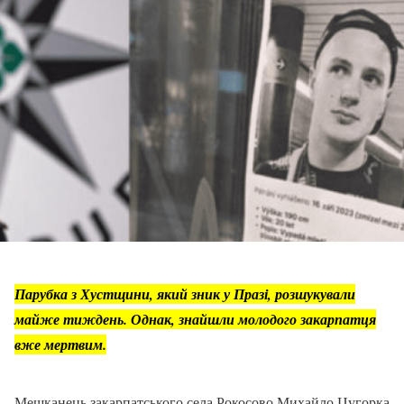
Парубка з Хустщини, який зник у Празі, розшукували
майже тиждень. Однак, знайшли молодого закарпатця
вже мертвим.
Мешканець закарпатського села Рокосово Михайло Цугорка