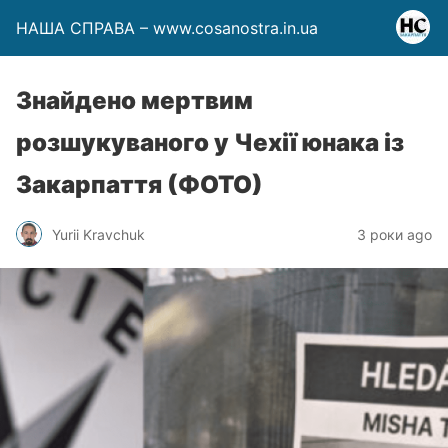
НАША СПРАВА – www.cosanostra.in.ua
Знайдено мертвим
розшукуваного у Чехії юнака із
Закарпаття (ФОТО)
Yurii Kravchuk
3 роки ago