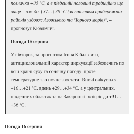
позначки +35 °С, а в південній половині традиційно ще
вище – аж до +37…+38 °С (за винятком прибережних
районів уздовж Азовського та Чорного морів)
“, –
прогнозує Кібальчич.
Погода 15 серпня
У вівторок, за прогнозом Ігоря Кібальчича,
антициклональний характер циркуляції забезпечить по
всій країні суху та сонячну погоду, проте
температурне тло почне зростати. Вночі очікується
+16…+21 °С, вдень +29…+34 °С, а у центральних,
південних областях та на Закарпатті розігріє до +31…
+36 °С.
Погода 16 серпня