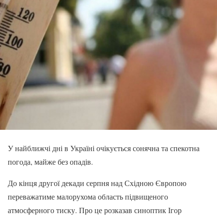
У найближчі дні в Україні очікується сонячна та спекотна
погода, майже без опадів.
До кінця другої декади серпня над Східною Європою
переважатиме малорухома область підвищеного
атмосферного тиску. Про це розказав синоптик Ігор