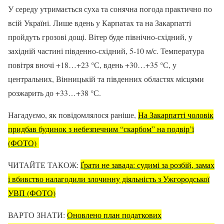
У середу утримається суха та сонячна погода практично по
всій Україні. Лише вдень у Карпатах та на Закарпатті
пройдуть грозові дощі. Вітер буде північно-східний, у
західній частині південно-східний, 5-10 м/с. Температура
повітря вночі +18…+23 °С, вдень +30…+35 °С, у
центральних, Вінницькій та південних областях місцями
розжарить до +33…+38 °С.
Нагадуємо, як повідомлялося раніше,
На Закарпатті чоловік
придбав будинок з небезпечним “скарбом” на подвір’ї
(ФОТО)
ЧИТАЙТЕ ТАКОЖ:
Ґрати не завада: судимі за розбій, замах
і вбивство налагодили злочинну діяльність з Ужгородської
УВП (ФОТО)
ВАРТО ЗНАТИ:
Оновлено план податкових