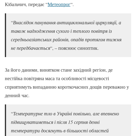
Кібальчич, передає “
Метеопрог
“.
“
Внаслідок панування антициклональної циркуляції, а
також надходження сухого і теплого повітря із
середньоазіатських районів, опадів протягом тижня
не передбачається
“, – пояснює синоптик.
За його даними, винятком стане західний регіон, де
нестійка повітряна маса та особливості місцевості
сприятимуть випаданню короткочасних дощів переважно у
денний час.
“
Температурне тло в Україні повільно, але впевнено
підвищуватиметься і після 15 серпня денні
температури досягнуть в більшості областей