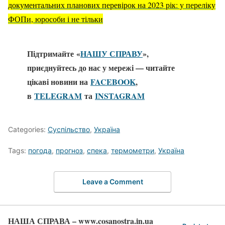
документальних планових перевірок на 2023 рік: у переліку
ФОПи, юрособи і не тільки
Підтримайте «
НАШУ СПРАВУ
»,
приєднуйтесь до нас у мережі — читайте
цікаві новини на
FACEBOOK
,
в
TELEGRAM
та
ІNSTAGRAM
Categories:
Суспільство
,
Україна
Tags:
погода
,
прогноз
,
спека
,
термометри
,
Україна
Leave a Comment
НАША СПРАВА – www.cosanostra.in.ua