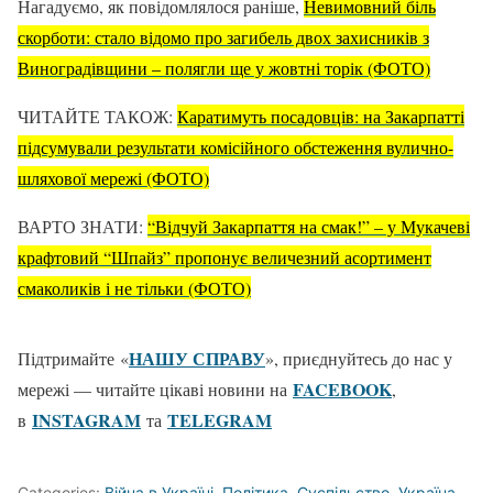
Нагадуємо, як повідомлялося раніше,
Невимовний біль
скорботи: стало відомо про загибель двох захисників з
Виноградівщини – полягли ще у жовтні торік (ФОТО)
ЧИТАЙТЕ ТАКОЖ:
Каратимуть посадовців: на Закарпатті
підсумували результати комісійного обстеження вулично-
шляхової мережі (ФОТО)
ВАРТО ЗНАТИ:
“Відчуй Закарпаття на смак!” – у Мукачеві
крафтовий “Шпайз” пропонує величезний асортимент
смаколиків і не тільки (ФОТО)
НАШУ СПРАВУ
Підтримайте «
», приєднуйтесь до нас у
FACEBOOK
мережі — читайте цікаві новини на
,
ІNSTAGRAM
TELEGRAM
в
та
Categories:
Війна в Україні
,
Політика
,
Суспільство
,
Україна