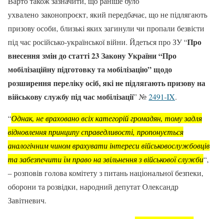
Варто також зазначити, що раніше було
ухвалено законопроєкт, який передбачає, що не підлягають
призову особи, близькі яких загинули чи пропали безвісти
Про
під час російсько-української війни. Йдеться про ЗУ “
внесення змін до статті 23 Закону України “Про
мобілізаційну підготовку та мобілізацію” щодо
розширення переліку осіб, які не підлягають призову на
військову службу під час мобілізації
” №
2491-IX
.
“
Однак, не враховано всіх категорій громадян, тому задля
відновлення принципу справедливості, пропонується
аналогічним чином врахувати інтереси військовослужбовців
та забезпечити їм право на звільнення з військової служби
“,
– розповів голова комітету з питань національної безпеки,
оборони та розвідки, народний депутат Олександр
Завітневич.