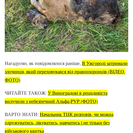
Нагадуємо, як повідомлялося раніше,
В Ужгороді затримали
злочинця, який переховувався від правоохоронців (ВІДЕО,
ФОТО)
ЧИТАЙТЕ ТАКОЖ:
У Виноградові в рецидивіста
вилучили з небезпечний Альфа-PVP (ФОТО)
ВАРТО ЗНАТИ:
Начальник ТЦК розповів, чи можна
одружуватись, лікуватись, навчатись і не тільки без
військового квитка