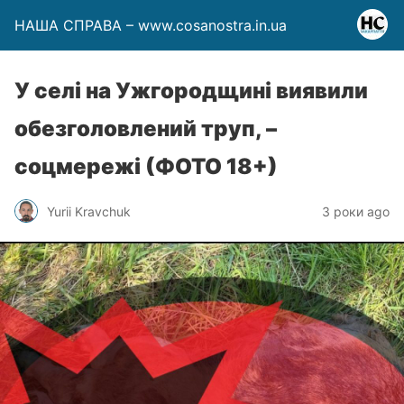
НАША СПРАВА – www.cosanostra.in.ua
У селі на Ужгородщині виявили
обезголовлений труп, –
соцмережі (ФОТО 18+)
Yurii Kravchuk
3 роки ago