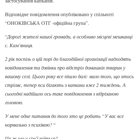
застосування капканів.
Відповідне повідомлення опубліковано у спільноті
“ОНОКІВСЬКА ОТГ -офіційна група”.
“
Дорогі жителі нашої громади, а особливо місцеві мешканці
с. Кам’яниця.
2 рік поспіль о цій порі до благодійної організації надходять
повідомлення та дзвінки про відстріл домашніх тварин у
вашому селі. Цього року все пішло далі: мало того, що хтось
стріляє, тепер пси бігають з капкани вже 2 тиждень. А
сьогодні надійшло ось таке повідомлення з відрізаною
головою.
У мене одне питання до того хто це робить “У вас все
нормально з психікою?
“
Це ж що у сім’ї коїться?