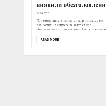
виявили обезголовлен
труп, – соцмережі (ФО
24.04.2023
18+)
Про моторошну знахідку у закарпатському селі
повідомили в соцмережі. Йдеться про
обезголовлений труп тварини. Також повідомля
про відстріл д...
READ MORE