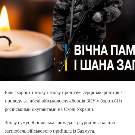
Біль скорботи знову і знову пронизує серця закарпатців з
приводу загибелі військовослужбовців ЗСУ у боротьбі із
російськими окупантами на Сході України.
Знову сумує Ясінянська громада. Траурна звістка про
загиюбель військового прийшла із Бахмута.