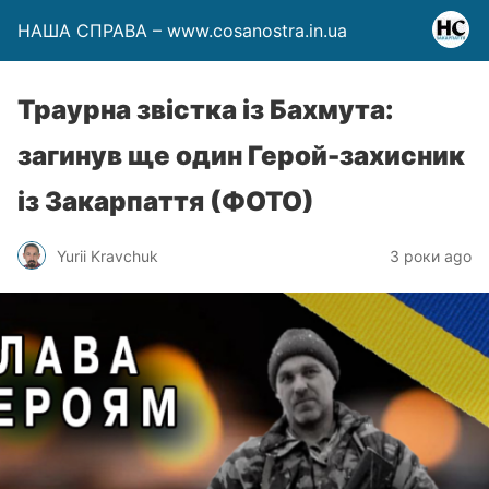
НАША СПРАВА – www.cosanostra.in.ua
Траурна звістка із Бахмута:
загинув ще один Герой-захисник
із Закарпаття (ФОТО)
Yurii Kravchuk
3 роки ago