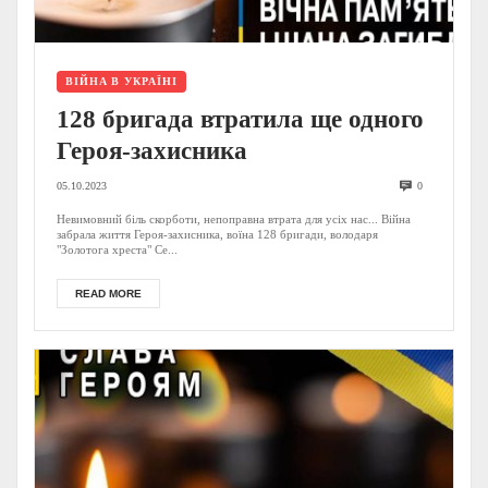
ВІЙНА В УКРАЇНІ
128 бригада втратила ще одного
Героя-захисника
05.10.2023
0
Невимовний біль скорботи, непоправна втрата для усіх нас... Війна
забрала життя Героя-захисника, воїна 128 бригади, володаря
"Золотога хреста" Се...
READ MORE