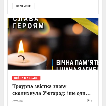
READ MORE
ВІЙНА В УКРАЇНІ
Траурна звістка знову
сколихнула Ужгород: іще один
молодий захисник поповнив
10.09.2023
0