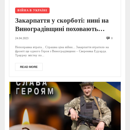
ВІЙНА В УКРАЇНІ
Закарпаття у скорботі: нині на
Виноградівщині поховають
Героя-захисника (ФОТО)
24.04.2023
0
Непоправна втрата... Страшна ціна війни... Закарпаття втратило на
фронті ще одного Героя з Виноградівщини – Свереняка Едуарда.
Траурну звістку по...
READ MORE