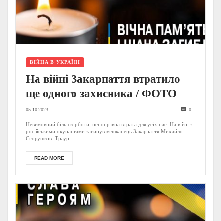
ВІЙНА В УКРАЇНІ
На війні Закарпаття втратило
ще одного захисника / ФОТО
05.10.2023
0
Невимовний біль скорботи, непоправна втрата для усіх нас. На війні з
російськими окупантами загинув мешканець Закарпаття Михайло
Єгорушков. Траур...
READ MORE