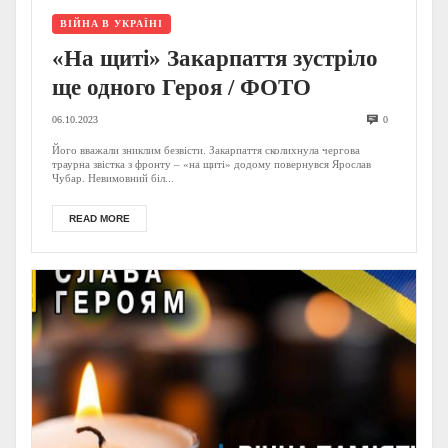
ВІЙНА В УКРАЇНІ
«На щиті» Закарпаття зустріло
ще одного Героя / ФОТО
06.10.2023
0
Його вважали зниклим безвісти. Закарпаття сколихнула чергова
траурна звістка з фронту – «на щиті» додому повернувся Ярослав
Чубар. Невимовний біл...
READ MORE