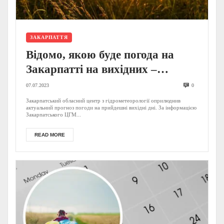
ЗАКАРПАТТЯ
Відомо, якою буде погода на
Закарпатті на вихідних –
прогноз ЦГМ
07.07.2023
0
Закарпатський обласний центр з гідрометеорології оприлюднив
актуальний прогноз погоди на прийдешні вихідні дні. За інформацією
Закарпатського ЦГМ...
READ MORE