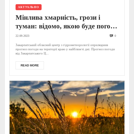
АКТУАЛЬНО
Мінлива хмарність, грози і
туман: відомо, якою буде погода
на Закарпатті цими вихідними
22.09.2023
0
Закарпатський обласний центр з гідрометеорології оприлюднив
прогноз погоди на території краю у найближчі дні. Прогноз погоди
від Закарпатського Ц...
READ MORE