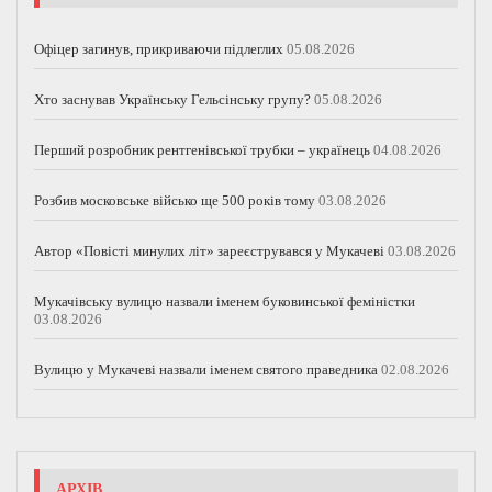
Офіцер загинув, прикриваючи підлеглих
05.08.2026
Хто заснував Українську Гельсінську групу?
05.08.2026
Перший розробник рентгенівської трубки – українець
04.08.2026
Розбив московське військо ще 500 років тому
03.08.2026
Автор «Повісті минулих літ» зареєструвався у Мукачеві
03.08.2026
Мукачівську вулицю назвали іменем буковинської феміністки
03.08.2026
Вулицю у Мукачеві назвали іменем святого праведника
02.08.2026
АРХІВ