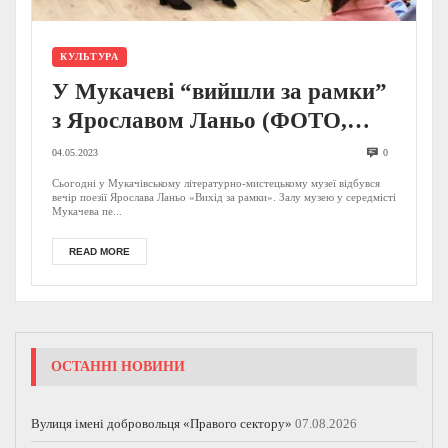
КУЛЬТУРА
У Мукачеві “вийшли за рамки”
з Ярославом Ланьо (ФОТО,
ВІДЕО)
04.05.2023
0
Сьогодні у Мукачівському літературно-мистецькому музеї відбувся
вечір поезії Ярослава Ланьо «Вихід за рамки». Залу музею у середмісті
Мукачева пе...
READ MORE
ОСТАННІ НОВИНИ
Вулиця імені добровольця «Правого сектору»
07.08.2026