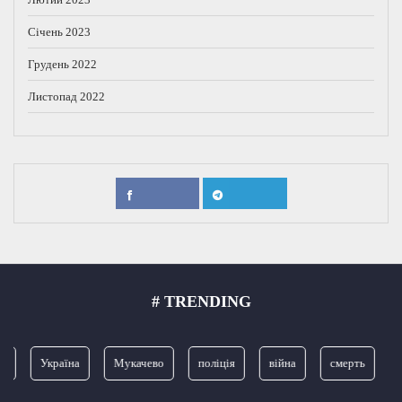
Січень 2023
Грудень 2022
Листопад 2022
# TRENDING
Україна
Мукачево
поліція
війна
смерть
З