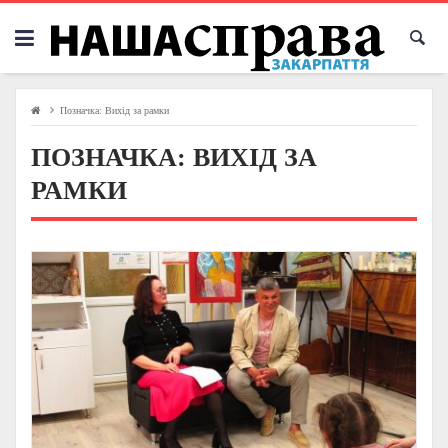
Skip
to
content
Позначка:
Вихід за рамки
ПОЗНАЧКА:
ВИХІД ЗА
РАМКИ