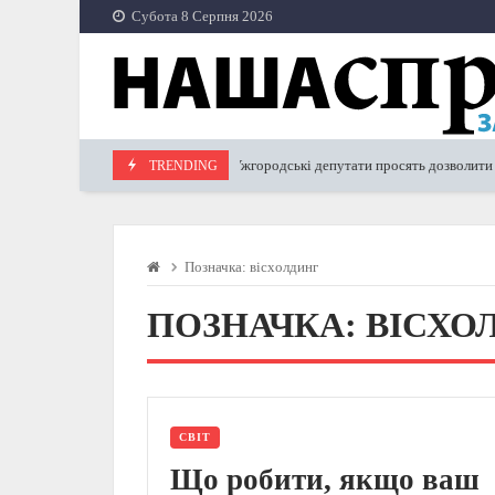
Skip
Субота 8 Серпня 2026
to
content
Ужгородські депутати просять дозволити пров
TRENDING
22.12.2023
Позначка:
вісхолдинг
ПОЗНАЧКА:
ВІСХО
СВІТ
Що робити, якщо ваш