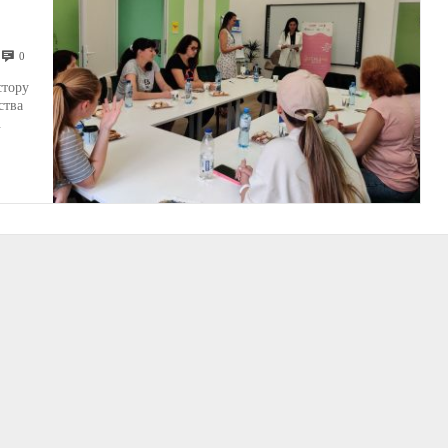
0
стору
ства
.