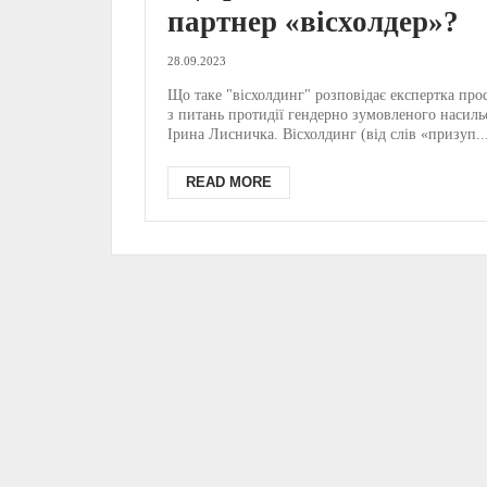
партнер «вісхолдер»?
28.09.2023
Що таке "вісхолдинг" розповідає експертка про
з питань протидії гендерно зумовленого насиль
Ірина Лисничка. Вісхолдинг (від слів «призуп..
READ MORE