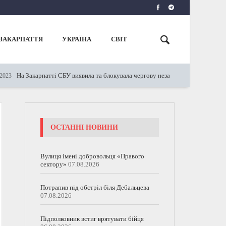
ЗАКАРПАТТЯ
УКРАЇНА
СВІТ
На Закарпатті СБУ виявила та блокувала чергову незаконну схему: відомі 
3
ОСТАННІ НОВИНИ
Вулиця імені добровольця «Правого
сектору»
07.08.2026
Потрапив під обстріл біля Дебальцева
07.08.2026
Підполковник встиг врятувати бійця