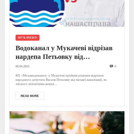
МУКАЧЕВО
Водоканал у Мукачеві відрізав
нардепа Петьовку від
каналізації через «самоволку»
06.04.2023
0
та несплату штрафу в ₴75 тис:
КП «Міськводоканал» у Мукачеві прийняв рішення відрізати
народного депутата Василя Петьовку від міської каналізації, як
відомі деталі
злісного неплатника комун...
READ MORE