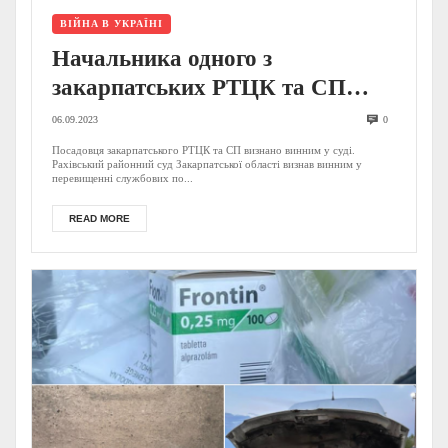
ВІЙНА В УКРАЇНІ
Начальника одного з
закарпатських РТЦК та СП
покарають за “відмазування”
06.09.2023
0
від мобілізації: відомо, як саме
Посадовця закарпатського РТЦК та СП визнано винним у суді.
Рахівський районний суд Закарпатської області визнав винним у
перевищенні службових по...
READ MORE