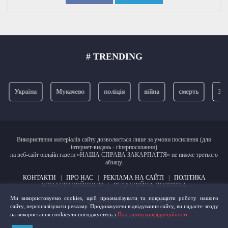
# TRENDING
Україна
Мукачево
поліція
війна
смерть
ЗСУ
Використання матеріалів сайту дозволяється лише за умови посилання (для
інтернет-видань - гіперпосилання)
на веб-сайт онлайн газети «НАША СПРАВА ЗАКАРПАТТЯ» не нижче третього
абзацу.
КОНТАКТИ
|
ПРО НАС
|
РЕКЛАМА НА САЙТІ
|
ПОЛІТИКА
КОНФІДЕНЦІЙНОСТІ
|
РЕДАКЦІЙНА ПОЛІТИКА
Ми використовуємо cookies, щоб проаналізувати та покращити роботу нашого
Засновник і фундатор проєкту:
Юрій Кравчук
сайту, персоналізувати рекламу. Продовжуючи відвідування сайту, ви надаєте згоду
на використання cookies та погоджуєтесь з
Політикою конфіденційності
2023, © Газета "Наша справа Закарпаття"