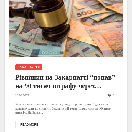
ЗАКАРПАТТЯ
Рівнянин на Закарпатті “попав”
на 90 тисяч штрафу через
оборудку на кордоні – деталі від
20.03.2023
0
прокуратури
Чоловік визнав вину та пішов на угоду з прокурором. Суд ухвалив
конфіскувати та знищити безакцизний товар і присудив ще 90 тисяч
штрафу. На Закар...
READ MORE