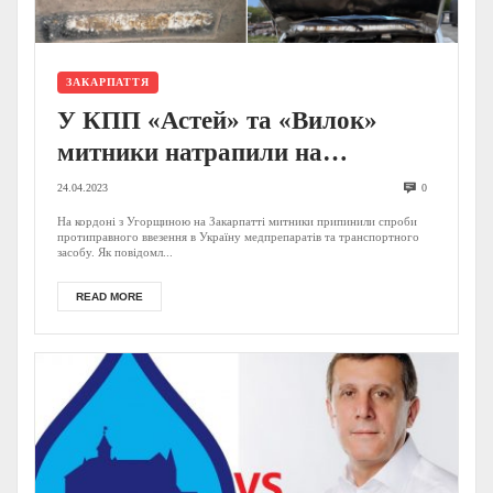
ЗАКАРПАТТЯ
У КПП «Астей» та «Вилок»
митники натрапили на
психотропи і «лівий»
24.04.2023
0
мікроавтобус (ФОТО)
На кордоні з Угорщиною на Закарпатті митники припинили спроби
протиправного ввезення в Україну медпрепаратів та транспортного
засобу. Як повідомл...
READ MORE