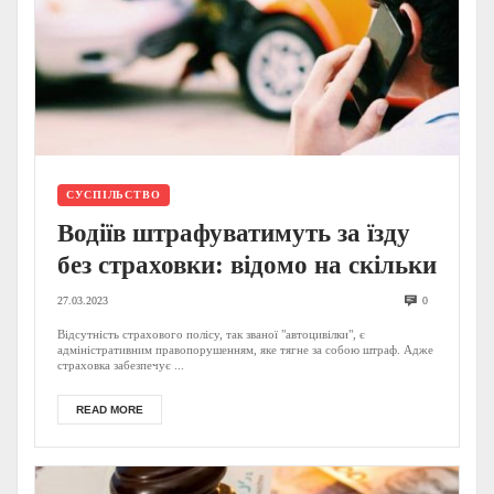
СУСПІЛЬСТВО
Водіїв штрафуватимуть за їзду
без страховки: відомо на скільки
27.03.2023
0
Відсутність страхового полісу, так званої "автоцивілки", є
адміністративним правопорушенням, яке тягне за собою штраф. Адже
страховка забезпечує ...
READ MORE