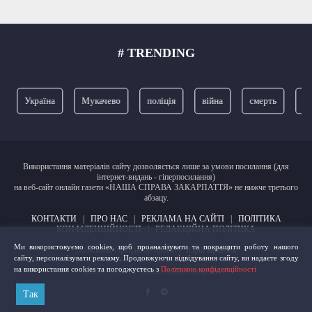
# TRENDING
Україна
Мукачево
поліція
війна
смерть
ЗСУ
Використання матеріалів сайту дозволяється лише за умови посилання (для
інтернет-видань - гіперпосилання)
на веб-сайт онлайн газети «НАША СПРАВА ЗАКАРПАТТЯ» не нижче третього
абзацу.
КОНТАКТИ
|
ПРО НАС
|
РЕКЛАМА НА САЙТІ
|
ПОЛІТИКА
КОНФІДЕНЦІЙНОСТІ
|
РЕДАКЦІЙНА ПОЛІТИКА
Ми використовуємо cookies, щоб проаналізувати та покращити роботу нашого
Засновник і фундатор проєкту:
Юрій Кравчук
сайту, персоналізувати рекламу. Продовжуючи відвідування сайту, ви надаєте згоду
на використання cookies та погоджуєтесь з
Політикою конфіденційності
2023, © Газета "Наша справа Закарпаття"
Так