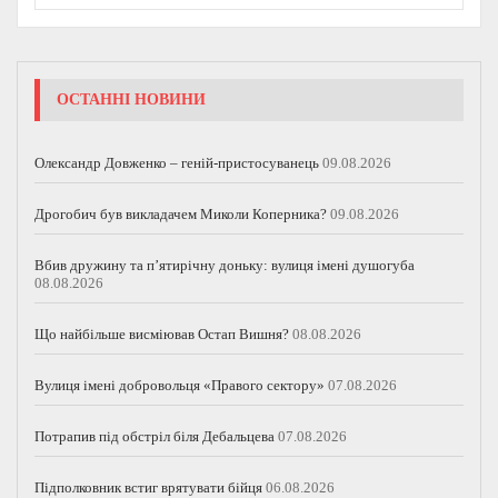
ОСТАННІ НОВИНИ
Олександр Довженко – геній-пристосуванець
09.08.2026
Дрогобич був викладачем Миколи Коперника?
09.08.2026
Вбив дружину та п’ятирічну доньку: вулиця імені душогуба
08.08.2026
Що найбільше висміював Остап Вишня?
08.08.2026
Вулиця імені добровольця «Правого сектору»
07.08.2026
Потрапив під обстріл біля Дебальцева
07.08.2026
Підполковник встиг врятувати бійця
06.08.2026