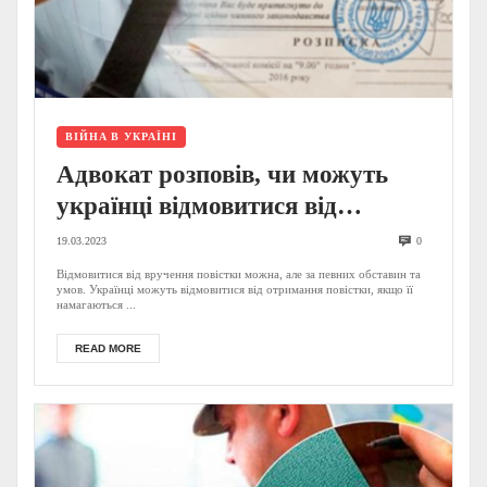
ВІЙНА В УКРАЇНІ
Адвокат розповів, чи можуть
українці відмовитися від
отримання повістки
19.03.2023
0
Відмовитися від вручення повістки можна, але за певних обставин та
умов. Українці можуть відмовитися від отримання повістки, якщо її
намагаються ...
READ MORE