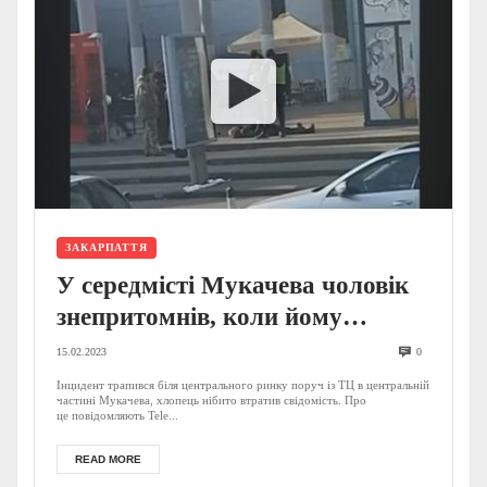
ЗАКАРПАТТЯ
У середмісті Мукачева чоловік
знепритомнів, коли йому
вручали повістку (ВІДЕО)
15.02.2023
0
Інцидент трапився біля центрального ринку поруч із ТЦ в центральній
частині Мукачева, хлопець нібито втратив свідомість. Про
це повідомляють Tele...
READ MORE