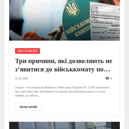
АКТУАЛЬНО
Три причини, які дозволяють не
з’явитися до військкомату по
повістці – Постанова КМУ
12.03.2023
0
Згідно з постановою Кабінету Міністрів України № 1108 визначено
три причини, які звільняють громадян від відповідальності в разі
неявки до військ...
READ MORE