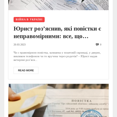
ВІЙНА В УКРАЇНІ
Юрист роз’яснив, які повістки є
неправомірними: все, що
потрібно знати
20.03.2023
0
військовозобов’язаним
Чи є правомірною повістка, залишена у поштовій скриньці, у дверях,
викликом телефоном чи то вручена через родичів? – Юрист надав
вичерпні роз’ясн...
READ MORE