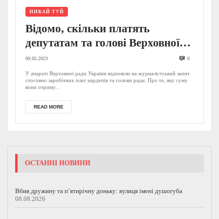
НИКАЙ ТУЙ
Відомо, скільки платять
депутатам та голові Верховної
Ради (ДОКУМЕНТ)
09.05.2023
0
У апараті Верховної ради України відповіли на журналістський запит
стосовно заробітних плат нардепів та голови ради. Про те, яку суму
вони отриму...
READ MORE
ОСТАННІ НОВИНИ
Вбив дружину та п’ятирічну доньку: вулиця імені душогуба
08.08.2026