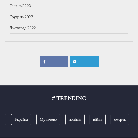
Січень 2023
Грудень 2022
Листопад 2022
# TRENDING
я
Україна
Мукачево
поліція
війна
смерть
З