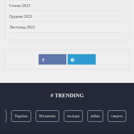
Січень 2023
Грудень 2022
Листопад 2022
# TRENDING
я
Україна
Мукачево
поліція
війна
смерть