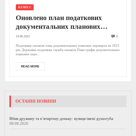
БІЗНЕС
Оновлено план податкових
документальних планових
перевірок на 2023 рік: у
14.08.2023
0
переліку ФОПи, юрособи і не
Податківці оновили план документальних планових перевірок на 2023
рік. Державна податкова служба оновила План-графік документальних
тільки
планових пере...
READ MORE
ОСТАННІ НОВИНИ
Вбив дружину та п’ятирічну доньку: вулиця імені душогуба
08.08.2026