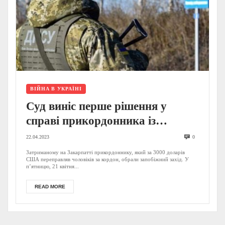
ВІЙНА В УКРАЇНІ
Суд виніс перше рішення у
справі прикордонника із
Закарпаття, який заробляв на
22.04.2023
0
переправці ухилянтів
Затриманому на Закарпатті прикордоннику, який за 3000 доларів
США переправляв чоловіків за кордон, обрали запобіжний захід. У
п’ятницю, 21 квітня...
READ MORE