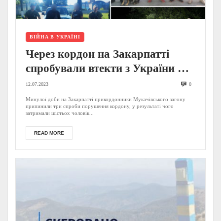
ВІЙНА В УКРАЇНІ
Через кордон на Закарпатті
спробували втекти з України ще
п’ятеро ухилянтів, затримано і
12.07.2023
0
організатора незаконної
Минулої доби на Закарпатті прикордонники Мукачівського загону
припинили три спроби порушення кордону, у результаті чого
“переправи”(ФОТО)
затримали шістьох чоловік...
READ MORE