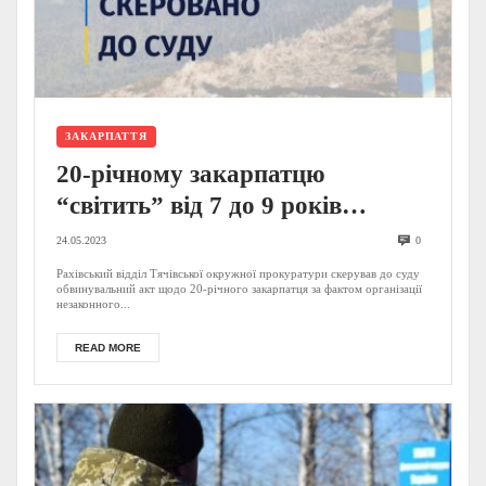
ЗАКАРПАТТЯ
20-річному закарпатцю
“світить” від 7 до 9 років
тюрми: у прокуратурі
24.05.2023
0
розповіли, що він накоїв
Рахівський відділ Тячівської окружної прокуратури скерував до суду
обвинувальний акт щодо 20-річного закарпатця за фактом організації
незаконного...
READ MORE