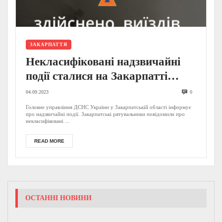
ЗАКАРПАТТЯ
Некласифіковані надзвичайні
події сталися на Закарпатті
останніми днями: рятувальники
04.09.2023
0
повідомили деталі
Головне управління ДСНС України у Закарпатській області інформує
про надзвичайні події. Закарпатські рятувальники повідомили про
некласифіковані ...
READ MORE
ОСТАННІ НОВИНИ