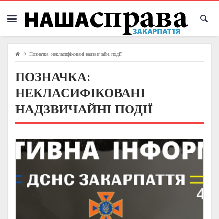
Skip
to
content
Позначка:
некласифіковані надзвичайні події
ПОЗНАЧКА:
НЕКЛАСИФІКОВАНІ
НАДЗВИЧАЙНІ ПОДІЇ