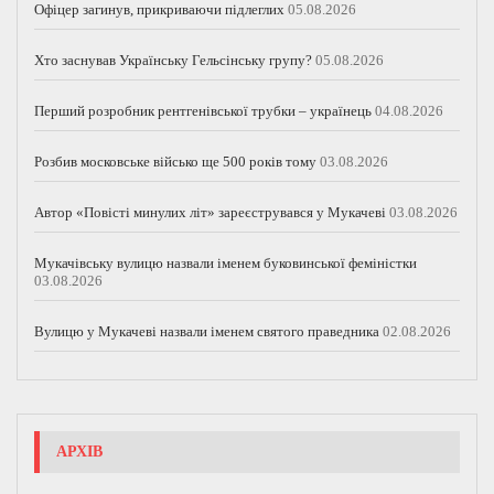
Офіцер загинув, прикриваючи підлеглих
05.08.2026
Хто заснував Українську Гельсінську групу?
05.08.2026
Перший розробник рентгенівської трубки – українець
04.08.2026
Розбив московське військо ще 500 років тому
03.08.2026
Автор «Повісті минулих літ» зареєструвався у Мукачеві
03.08.2026
Мукачівську вулицю назвали іменем буковинської феміністки
03.08.2026
Вулицю у Мукачеві назвали іменем святого праведника
02.08.2026
АРХІВ