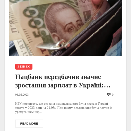
БІЗНЕС
Нацбанк передбачив значне
зростання зарплат в Україні:
яких змін очікувати?
08.05.2023
0
НБУ прогнозує, що середня номінальна заробітна плата в Україні
зросте у 2023 році на 21,9%. При цьому реальна заробітна платня (з
урахуванням інф...
READ MORE