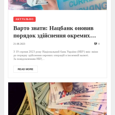
АКТУАЛЬНО
Варто знати: Нацбанк оновив
порядок здійснення окремих
операцій в іноземній валюті
21.08.2023
0
З 19 серпня 2023 року Національний банк України (НБУ) вніс зміни
до порядку здійснення окремих операцій в іноземній валюті.
За повідомленням НБУ,...
READ MORE