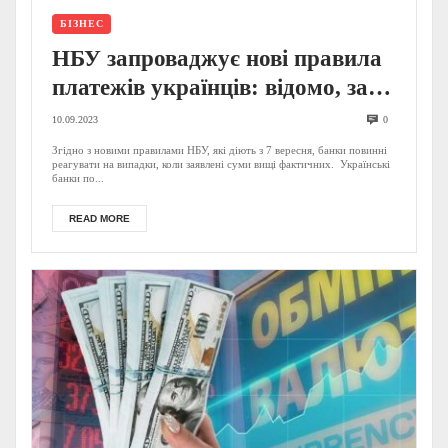
БІЗНЕС
НБУ запроваджує нові правила
платежів українців: відомо, за
що можуть заблокувати ваш
10.09.2023
0
рахунок
Згідно з новими правилами НБУ, які діють з 7 вересня, банки повинні
реагувати на випадки, коли заявлені суми вищі фактичних. Українські
банки по...
READ MORE