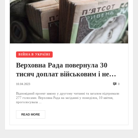
ВІЙНА В УКРАЇНІ
Верховна Рада повернула 30
тисяч доплат військовим і не
тільки: відомо, скільки вони
10.04.2023
0
діятимуть
Відповідний проект закону у другому читанні та загалом підтримали
277 голосами. Верховна Рада на засіданні у понеділок, 10 квітня,
проголосувала ...
READ MORE