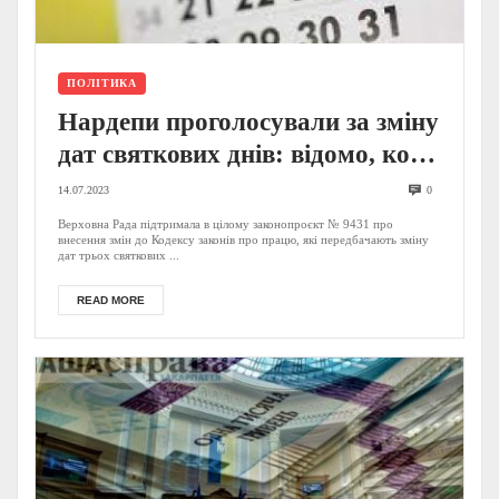
ПОЛІТИКА
Нардепи проголосували за зміну
дат святкових днів: відомо, коли
святкуватимуть Різдво, Дні
14.07.2023
0
державності та захисників
Верховна Рада підтримала в цілому законопроєкт № 9431 про
внесення змін до Кодексу законів про працю, які передбачають зміну
України
дат трьох святкових ...
READ MORE