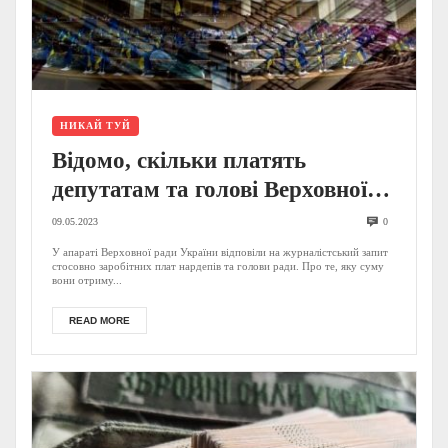
НИКАЙ ТУЙ
Відомо, скільки платять
депутатам та голові Верховної
Ради (ДОКУМЕНТ)
09.05.2023
0
У апараті Верховної ради України відповіли на журналістський запит
стосовно заробітних плат нардепів та голови ради. Про те, яку суму
вони отриму...
READ MORE