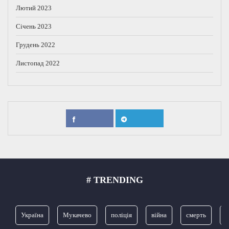
Лютий 2023
Січень 2023
Грудень 2022
Листопад 2022
# TRENDING
Україна
Мукачево
поліція
війна
смерть
З