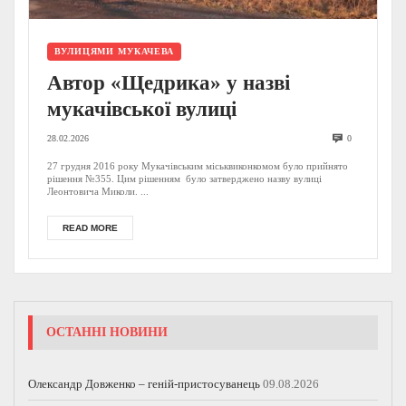
ВУЛИЦЯМИ МУКАЧЕВА
Автор «Щедрика» у назві
мукачівської вулиці
28.02.2026
0
27 грудня 2016 року Мукачівським міськвиконкомом було прийнято
рішення №355. Цим рішенням було затверджено назву вулиці
Леонтовича Миколи. ...
READ MORE
ОСТАННІ НОВИНИ
Олександр Довженко – геній-пристосуванець
09.08.2026