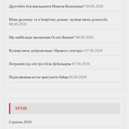
Дрогобич був викладачем Миколи Коперника?
09.08.2026
Вбив дружину та п’ятирічну доньку: вулиця імені душогуба
08.08.2026
Що найбільше висміював Остап Вишня?
08.08.2026
Вулиця імені добровольця «Правого сектору»
07.08.2026
Потрапив під обстріл біля Дебальцева
07.08.2026
Підполковник встиг врятувати бійця
06.08.2026
АРХІВ
Серпень 2026