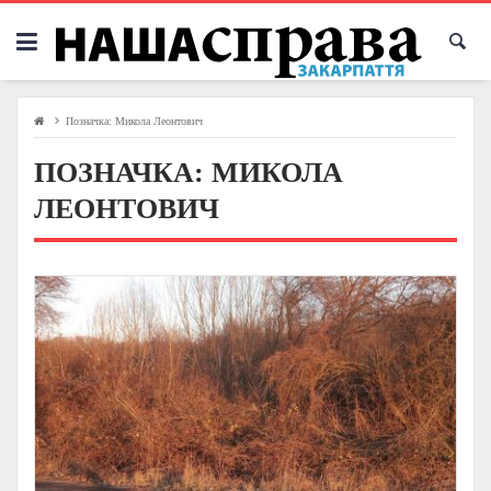
Skip
to
content
Позначка:
Микола Леонтович
ПОЗНАЧКА:
МИКОЛА
ЛЕОНТОВИЧ