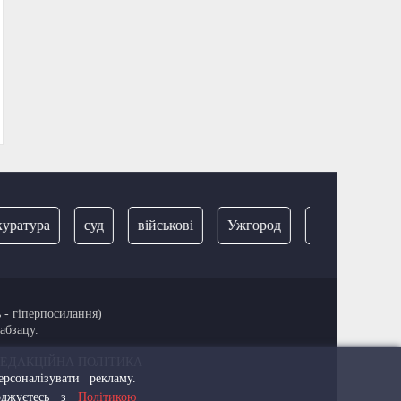
тура
суд
військові
Ужгород
затримання
 - гіперпосилання)
абзацу.
РЕДАКЦІЙНА ПОЛІТИКА
рсоналізувати рекламу.
годжуєтесь з
Політикою