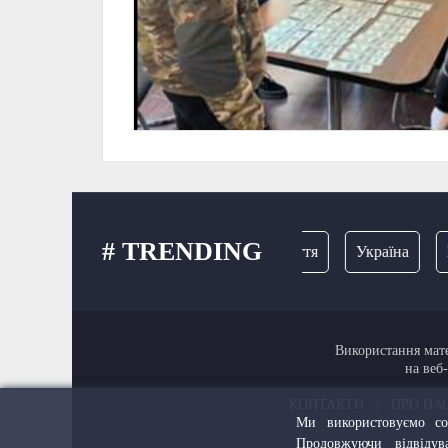
# TRENDING
Закарпаття
Україна
Мук
Використання мате
на веб
КОНТАКТИ
|
ПРО НА
Ми використовуємо coo
Продовжуючи відвіду