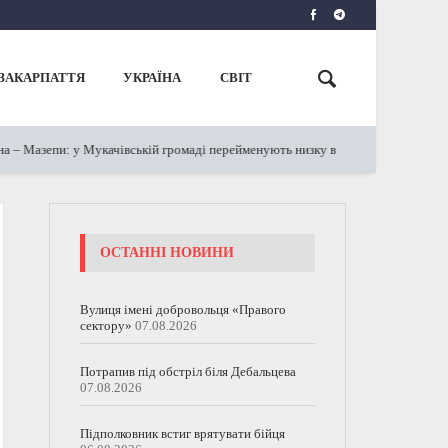
ЗАКАРПАТТЯ
УКРАЇНА
СВІТ
азепи: у Мукачівській громаді перейменують низку вулиць
У 
19.12.2023
ОСТАННІ НОВИНИ
Вулиця імені добровольця «Правого
сектору»
07.08.2026
Потрапив під обстріл біля Дебальцева
07.08.2026
Підполковник встиг врятувати бійця