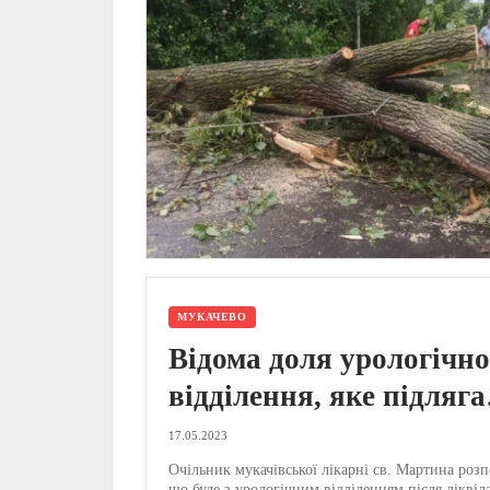
МУКАЧЕВО
Відома доля урологічно
відділення, яке підляга
ліквідації у Мукачеві –
17.05.2023
офіційно (ВІДЕО)
Очільник мукачівської лікарні св. Мартина розп
що буде з урологічним відділенням після ліквіда