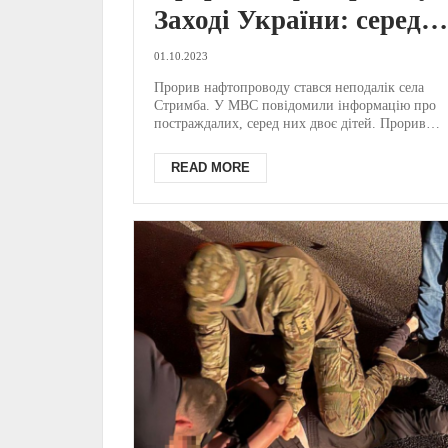
Заході України: серед
постраждалих діти /
01.10.2023
ФОТО
Прорив нафтопроводу стався неподалік села
Стримба. У МВС повідомили інформацію про
постраждалих, серед них двоє дітей. Прорив
нафтопроводу стався...
READ MORE