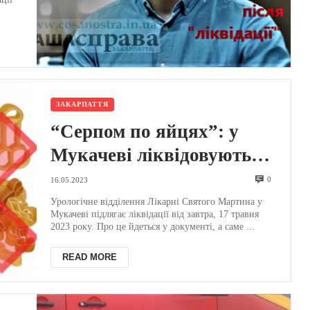
ЗАКАРПАТТЯ
“Серпом по яйцях”: у
Мукачеві ліквідовують
урологічне відділення
0
16.05.2023
(ДОКУМЕНТ)
Урологічне відділення Лікарні Святого Мартина у
Мукачеві підлягає ліквідації від завтра, 17 травня
2023 року. Про це йдеться у документі, а саме ...
READ MORE