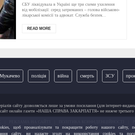
голова військово-
СБУ ліквідувала в Україні ще три схеми ухилення
від мобілізації: серед затриманих – голова військово-
лікарської комісії:
лікарської комісії та адвокат. Служба безпек...
сприяли втечі ухилянтів
READ MORE
за кордон (ФОТО)
ачево
поліція
війна
смерть
ЗСУ
прокура
ріалів сайту дозволяється лише за умови посилання (для інтернет-видань
-сайт онлайн газети «НАША СПРАВА ЗАКАРПАТТЯ» не нижче третього 
С
|
РЕКЛАМА НА САЙТІ
|
ПОЛІТИКА КОНФІДЕНЦІЙНОСТІ
|
kies, щоб проаналізувати та покращити роботу нашого сайту, пе
Засновник і фундатор проєкту:
Юрій Кравчук
вання сайту, ви надаєте згоду на використання cookies та по