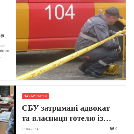
без
0
али
ління
.
ЗАКАРПАТТЯ
СБУ затримані адвокат
та власниця готелю із
Закарпаття, а також
0
08.04.2023