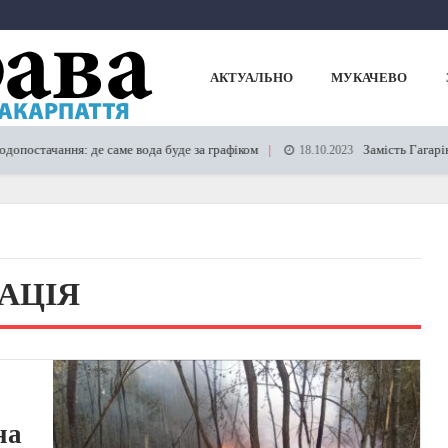
АКТУАЛЬНО
МУКАЧЕВО
ачання: де саме вода буде за графіком
Замість Гагаріна – М
18.10.2023
ДАЦІЯ
на