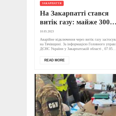
ЗАКАРПАТТЯ
На Закарпатті стався
витік газу: майже 300
абонентів залишились 
10.05.2023
газопостачання
Аварійне відключення через витік газу застосув
на Тячівщині. За інформацією Головного управ
ДСНС України у Закарпатській області , 07.05...
READ MORE