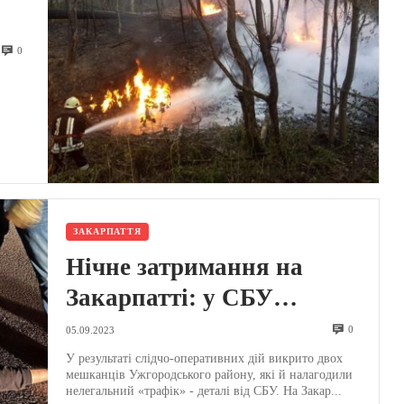
0
ЗАКАРПАТТЯ
Нічне затримання на
Закарпатті: у СБУ
повідомили подробиці
0
05.09.2023
ліквідації нелегального
У результаті слідчо-оперативних дій викрито двох
мешканців Ужгородського району, які й налагодили
«трафіку» (ФОТО)
нелегальний «трафік» - деталі від СБУ. На Закар...