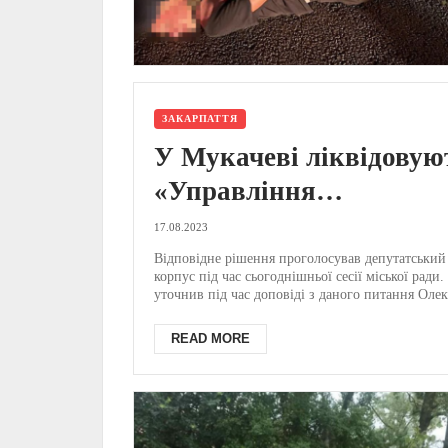
ЗАКАРПАТТЯ
У Мукачеві ліквідовую
«Управління
муніципальної інспекці
17.08.2023
– рішення сесії
Відповідне рішення проголосував депутатський
корпус під час сьогоднішньої сесії міської ради.
уточнив під час доповіді з даного питання Олекс
READ MORE