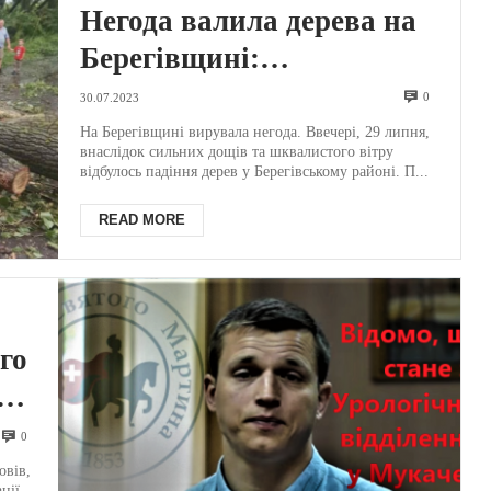
Негода валила дерева на
Берегівщині:
рятувальники показали
0
30.07.2023
наслідки (ФОТО)
На Берегівщині вирувала негода. Ввечері, 29 липня,
внаслідок сильних дощів та шквалистого вітру
відбулось падіння дерев у Берегівському районі. П...
READ MORE
го
є
0
овів,
ції